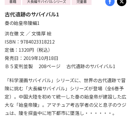
書籍
大長編サバイバルシリーズ
児童書
古代遺跡のサバイバル1
秦の始皇帝陵編1
洪在徹 文 ／ 文情厚 絵
ISBN：9784023318212
定価：1320円（税込）
発売日：2019年10月18日
Ｂ５変判並製 208ページ 古代遺跡のサバイバル1
「科学漫画サバイバル」シリーズに、世界の古代遺跡で冒
険に挑む「大長編サバイバル」シリーズが登場（全6巻予
定）。中国大陸を初めて統一した秦の始皇帝が建設した広
大な「始皇帝陵」。アマチュア考古学者の父と息子のウジ
ュは、陵を探査中に地下都市に墜落し・・・・・・。