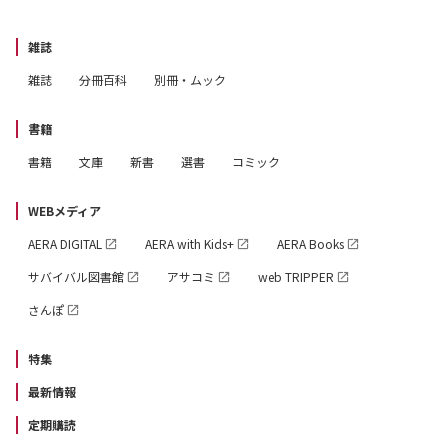
雑誌
雑誌
分冊百科
別冊・ムック
書籍
書籍
文庫
新書
選書
コミック
WEBメディア
AERA DIGITAL
AERA with Kids+
AERA Books
サバイバル図書館
アサコミ
web TRIPPER
さんぽ
特集
最新情報
定期購読