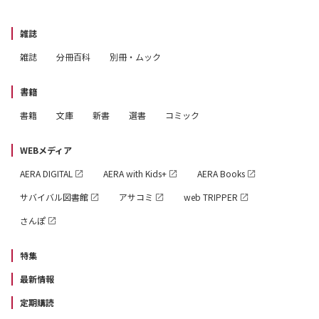
雑誌
雑誌
分冊百科
別冊・ムック
書籍
書籍
文庫
新書
選書
コミック
WEBメディア
AERA DIGITAL
AERA with Kids+
AERA Books
サバイバル図書館
アサコミ
web TRIPPER
さんぽ
特集
最新情報
定期購読