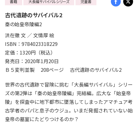
書籍
大長編サバイバルシリーズ
児童書
古代遺跡のサバイバル2
秦の始皇帝陵編2
洪在徹 文 ／ 文情厚 絵
ISBN：9784023318229
定価：1320円（税込）
発売日：2020年1月20日
Ｂ５変判並製 208ページ 古代遺跡のサバイバル2
世界の古代遺跡で冒険に挑む「大長編サバイバル」シリー
ズの第2弾は「秦の始皇帝陵編」完結編。広大な「始皇帝
陵」を探査中に地下都市に墜落してしまったアマチュア考
古学者のパパと息子のウジュ。いまだ発掘されていない始
皇帝の墓室にたどりつけるのか？