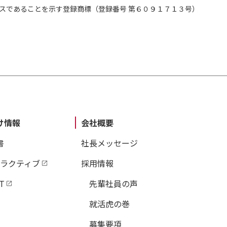
スであることを示す登録商標（登録番号 第６０９１７１３号）
け情報
会社概要
書
社長メッセージ
タラクティブ
採用情報
T
先輩社員の声
就活虎の巻
募集要項