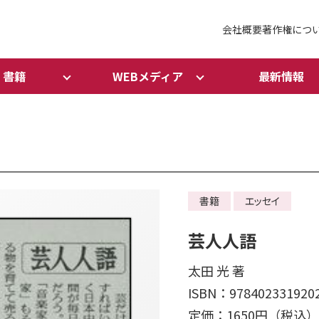
会社概要
著作権につ
書籍
WEBメディア
最新情報
書籍
エッセイ
芸人人語
太田 光 著
ISBN：978402331920
定価：1650円（税込）