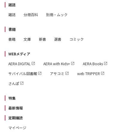
雑誌
雑誌
分冊百科
別冊・ムック
書籍
書籍
文庫
新書
選書
コミック
WEBメディア
AERA DIGITAL
AERA with Kids+
AERA Books
サバイバル図書館
アサコミ
web TRIPPER
さんぽ
特集
最新情報
定期購読
マイページ