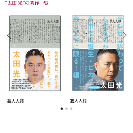
“太田 光”の著作一覧
芸人人語
芸人人語