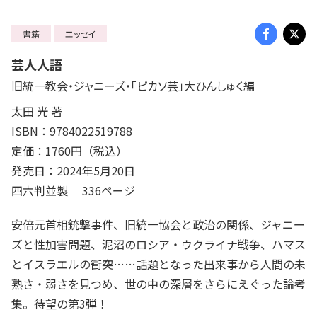
書籍
エッセイ
芸人人語
旧統一教会・ジャニーズ・「ピカソ芸」大ひんしゅく編
太田 光 著
ISBN：9784022519788
定価：1760円（税込）
発売日：2024年5月20日
四六判並製 336ページ
安倍元首相銃撃事件、旧統一協会と政治の関係、ジャニー
ズと性加害問題、泥沼のロシア・ウクライナ戦争、ハマス
とイスラエルの衝突……話題となった出来事から人間の未
熟さ・弱さを見つめ、世の中の深層をさらにえぐった論考
集。待望の第3弾！