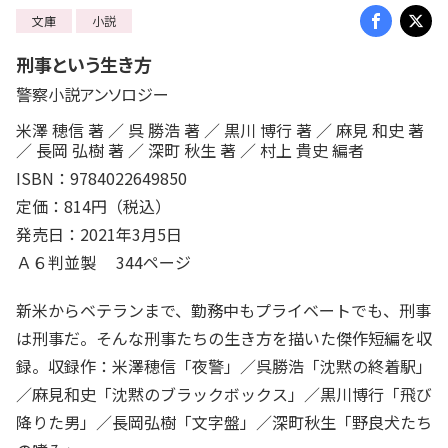
文庫
小説
刑事という生き方
警察小説アンソロジー
米澤 穂信 著 ／ 呉 勝浩 著 ／ 黒川 博行 著 ／ 麻見 和史 著
／ 長岡 弘樹 著 ／ 深町 秋生 著 ／ 村上 貴史 編者
ISBN：9784022649850
定価：814円（税込）
発売日：2021年3月5日
Ａ６判並製 344ページ
新米からベテランまで、勤務中もプライベートでも、刑事
は刑事だ。そんな刑事たちの生き方を描いた傑作短編を収
録。収録作：米澤穂信「夜警」／呉勝浩「沈黙の終着駅」
／麻見和史「沈黙のブラックボックス」／黒川博行「飛び
降りた男」／長岡弘樹「文字盤」／深町秋生「野良犬たち