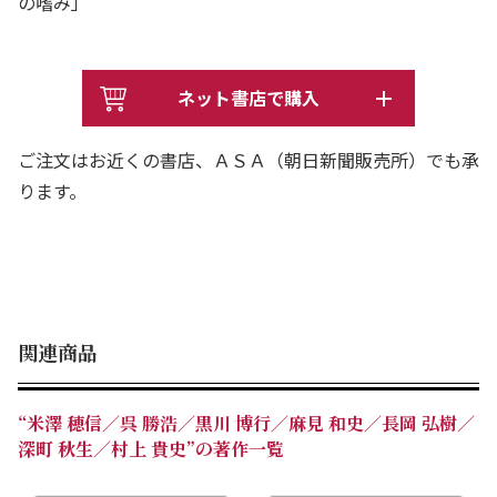
の嗜み」
ネット書店で購入
ご注文はお近くの書店、ＡＳＡ（朝日新聞販売所）でも承
ります。
関連商品
“米澤 穂信／呉 勝浩／黒川 博行／麻見 和史／長岡 弘樹／
深町 秋生／村上 貴史”の著作一覧