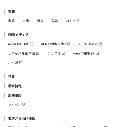
書籍
書籍
文庫
新書
選書
コミック
WEBメディア
AERA DIGITAL
AERA with Kids+
AERA Books
サバイバル図書館
アサコミ
web TRIPPER
さんぽ
特集
最新情報
定期購読
マイページ
書店さま向け情報