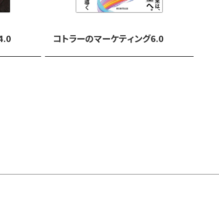
ケロッグ経営大学院マーケティング学名誉教授。
ンソン＆サン国際マーケティング講座教授。「近代
と広くみなされている。ウォールストリート・ジ
.0
コトラーのマーケティング6.0
影響力のあるビジネス思想家ランキングで、上位
る。シカゴ大学で修士号を、マサチューセッツ工
ちらも経済学で取得しているほか、世界各地の大
学位を授与されている。極めて大きな国際的存在
各地でたびたび講演しているほか、著書は25以上
る。
Hermawan Kartajaya）
者で、執行役会長。イギリス公認のマーケティン
ティングの未来を形づくった50人のリーダー」の
ネブラスカ大学リンカーン校汎太平洋ビジネス連