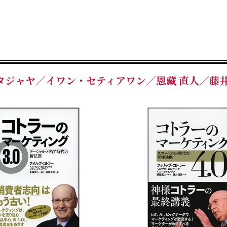
第3部 テクノロジー
第5章 デジタル化
第6章 ネクスト・
第7章 新しい顧客
タジャヤ／イワン・セティアワン／恩藏 直人／藤井
第4部 マーケティン
第8章 データドリ
第9章 予測マーケ
第10章 コンテク
第11章 拡張マー
第12章 アジャイル
■著者紹介
フィリップ・コトラー（Phi