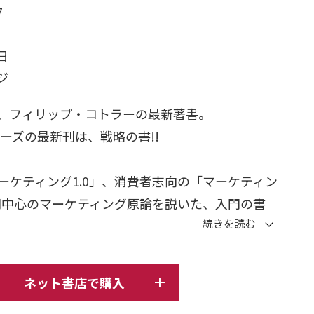
7
日
ージ
、フィリップ・コトラーの最新著書。
リーズの最新刊は、戦略の書!!
ーケティング1.0」、消費者志向の「マーケティン
人間中心のマーケティング原論を説いた、入門の書
ング3.0』。
ングを実現するためにまったく新しいフレームワ
、応用の書『コトラーのマーケティング4.0』。
ネット書店で購入