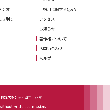
学研究科を経て、96年より教授。専門はマーケテ
『コトラー、アームストロング、恩藏のマーケテ
タジオ
採用に関するQ＆A
丸善出版）、『マーケティングに強くなる』（ち
抜き刷り
アクセス
『コトラーのマーケティング入門』（丸善出版）
お知らせ
著作権について
･きよみ）
お問い合わせ
1988年より翻訳に従事。訳書には『スティグリッ
ヘルプ
ダイヤモンド社）、『コトラーのマーケティング
を買いなさい』（共に朝日新聞出版）などがある。
特定商取引法に基づく表示
 without written permission.