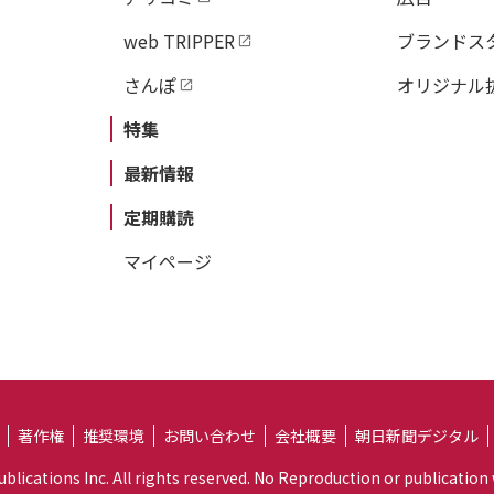
業後、同大学大学院商
ィング戦略。著書には
web TRIPPER
ブランドス
ィング原理』（共著、
さんぽ
オリジナル
くま新書）、監修には
特集
などがある。
最新情報
訳・藤井清美（ふじい
定期購読
京都大学文学部卒業。
マイページ
ツ教授の経済教室』（
4.0』『いますぐ金
著作権
推奨環境
お問い合わせ
会社概要
朝日新聞デジタル
lications Inc. All rights reserved. No Reproduction or publication