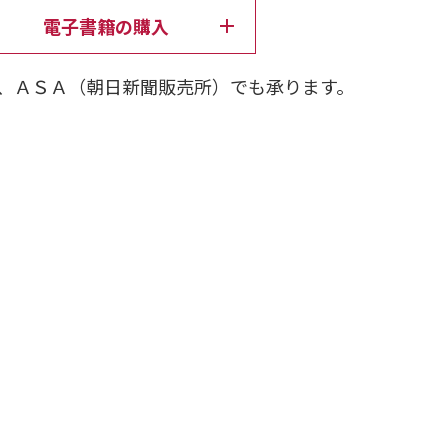
本作では、コロナ禍で急速に進んだデジタル化に
電子書籍の購入
ティング戦略を伝授!! デジタル空間、リアル社
客体験の満足度を上げていくにはどうすればよい
、ＡＳＡ（朝日新聞販売所）でも承ります。
戦略の書。
グ5.0へようこそ
でマーケターが直面する課題
ップ
ディバイド