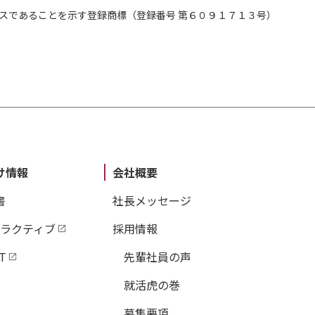
ッシュト・グローバル・リーダーシップ賞も受賞
スであることを示す登録商標（登録番号 第６０９１７１３号）
アジア協議会――中小企業研究国際協議会（ICSB）
域協議会――の現会長で、アジア･マーケティング
設者。
an Setiawan）
O（最高経営責任者）として、企業の経営戦略やマ
計を支援している。講演・執筆活動をたびたび行
け情報
会社概要
マガジン、Marketeersの編集長も務めている。
書
社長メッセージ
ケロッグ経営大学院で経営学修士号（MBA）を、
学の学士号を取得している。
タラクティブ
採用情報
T
先輩社員の声
ぞう･なおと）
就活虎の巻
教授。博士（商学）。1982年早稲田大学商学部卒
募集要項