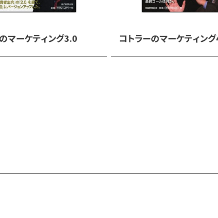
ノースウエスタン大学
同大学院S・C・ジョ
マーケティングの父」
のマーケティング3.0
コトラーのマーケティング4
ャーナル紙のもっとも
6人の一角を占めてい
科大学で博士号を、ど
学から多くの賞や名誉
感を示しており、世界
の言語で翻訳されてい
ヘルマワン・カルタジャヤ（
マークプラス社の創業
グ協会から、「マーケ
1人に選ばれている。