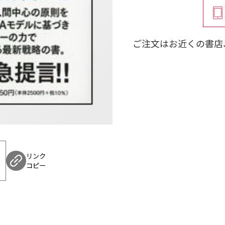
シリーズ第三弾となる
対応するためのマーケ
会、そのいずれもで顧
ご注文はお近くの書店
のかを具体的に示す、
■目次
第1部 序論
第1章 マーケティン
第2部 デジタル世界
リンク
第2章 世代間ギャ
コピー
第3章 富の二極化
第4章 デジタル・