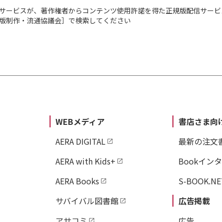
合からディスティンギ
サービスが、著作権者からコンテンツ使用許諾を得た正規版配信サービ
している。中小企業研究
出版制作・流通協議会］で検索してください
の支部が寄り集まった地
連盟（AMF）の共同創
イワン・セティアワン（Iw
マークプラス社のCE
ーケティング戦略の設
WEBメディア
書店さま向
っており、オンライン・
AERA DIGITAL
最新の注文
ノースウエスタン大学
インドネシア大学で工
AERA with Kids+
Bookイン
AERA Books
S-BOOK.NE
監訳・恩藏直人（おん
サバイバル図書館
広告掲載
早稲田大学商学学術院
アサコミ
広告