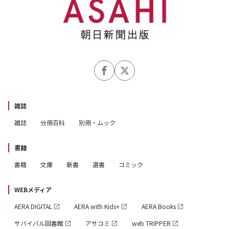
雑誌
雑誌
分冊百科
別冊・ムック
書籍
書籍
文庫
新書
選書
コミック
WEBメディア
AERA DIGITAL
AERA with Kids+
AERA Books
サバイバル図書館
アサコミ
web TRIPPER