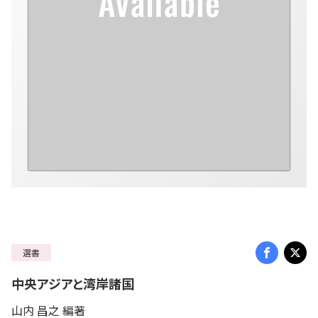
選書
中央アジアと湾岸諸国
山内 昌之 編著