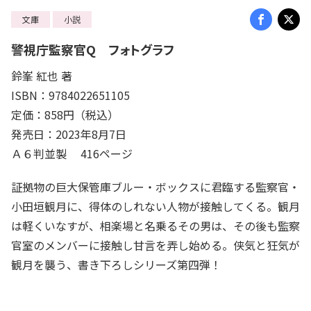
文庫
小説
警視庁監察官Q フォトグラフ
鈴峯 紅也 著
ISBN：9784022651105
定価：858円（税込）
発売日：2023年8月7日
Ａ６判並製 416ページ
証拠物の巨大保管庫ブルー・ボックスに君臨する監察官・
小田垣観月に、得体のしれない人物が接触してくる。観月
は軽くいなすが、相楽場と名乗るその男は、その後も監察
官室のメンバーに接触し甘言を弄し始める。侠気と狂気が
観月を襲う、書き下ろしシリーズ第四弾！