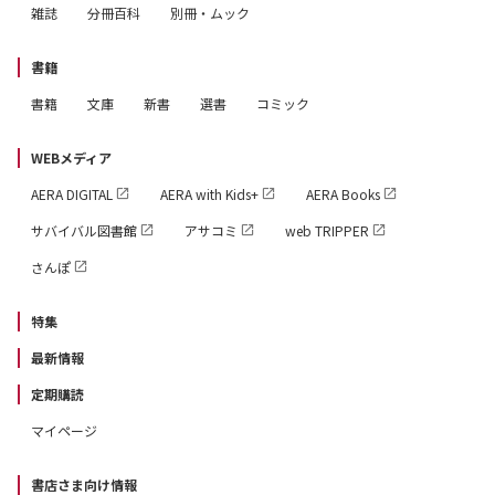
雑誌
分冊百科
別冊・ムック
書籍
書籍
文庫
新書
選書
コミック
WEBメディア
AERA DIGITAL
AERA with Kids+
AERA Books
サバイバル図書館
アサコミ
web TRIPPER
さんぽ
特集
最新情報
定期購読
マイページ
書店さま向け情報