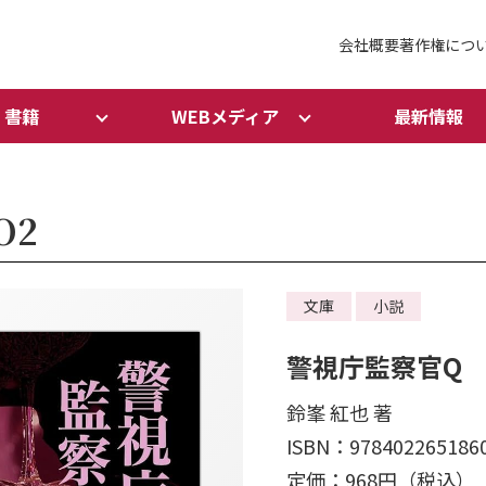
会社概要
著作権につ
書籍
WEBメディア
最新情報
O2
文庫
小説
警視庁監察官Q Z
鈴峯 紅也 著
ISBN：978402265186
定価：968円（税込）