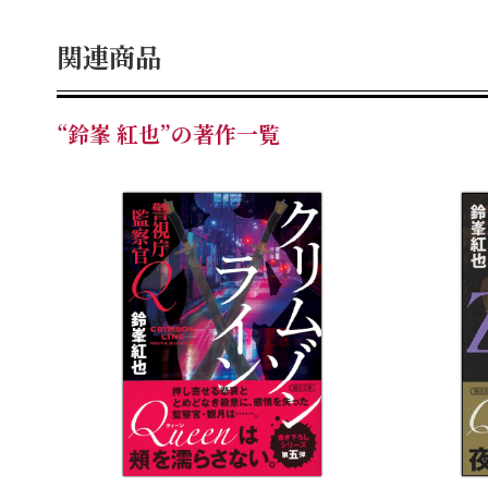
関連商品
“鈴峯 紅也”の著作一覧