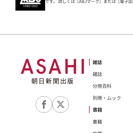
です。 詳しくは［ABJマーク］または［電子
雑誌
雑誌
分冊百科
別冊・ムック
書籍
書籍