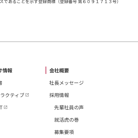
スであることを示す登録商標（登録番号 第６０９１７１３号）
け情報
会社概要
書
社長メッセージ
タラクティブ
採用情報
T
先輩社員の声
就活虎の巻
募集要項