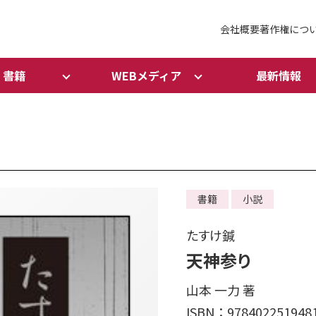
会社概要
著作権につ
書籍
WEBメディア
最新情報
書籍
小説
たすけ鍼
天神参り
山本 一力 著
ISBN：978402251948