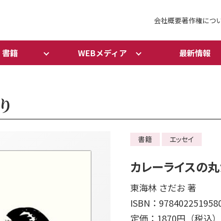
会社概要
著作権につ
書籍
WEBメディア
最新情報
り
書籍
エッセイ
カレーライスの丸
東海林 さだお 著
ISBN：978402251958
定価：1870円（税込）