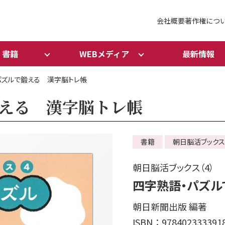
会社概要
著作権につ
書籍
WEBメディア
最新情報
パズルで鍛える 漢字脳トレ帳
える 漢字脳トレ帳
書籍
朝日脳活ブック
朝日脳活ブックス（4）
四字熟語・パズル
朝日新聞出版 編著
ISBN：978402333391