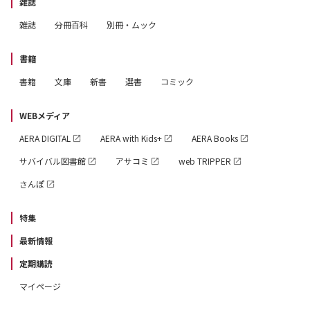
雑誌
雑誌
分冊百科
別冊・ムック
書籍
書籍
文庫
新書
選書
コミック
WEBメディア
AERA DIGITAL
AERA with Kids+
AERA Books
サバイバル図書館
アサコミ
web TRIPPER
さんぽ
特集
最新情報
定期購読
マイページ