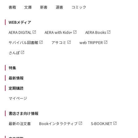
書籍
文庫
新書
選書
コミック
WEBメディア
AERA DIGITAL
AERA with Kids+
AERA Books
サバイバル図書館
アサコミ
web TRIPPER
さんぽ
特集
最新情報
定期購読
マイページ
書店さま向け情報
最新の注文書
Bookインタラクティブ
S-BOOK.NET