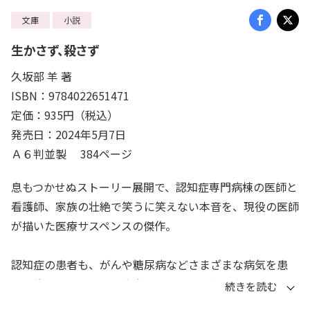
文庫
小説
生かさず、殺さず
久坂部 羊 著
ISBN：9784022651471
定価：935円（税込）
発売日：2024年5月7日
Ａ６判並製 384ページ
息もつかせぬストーリー展開で、認知症専門病棟の医師と
看護師、家族の壮絶で笑うに笑えない本音を、現役の医師
が描いた医療サスペンスの傑作。
認知症の患者も、がんや糖尿病などさまざまな病気を患
う。彼らをどのように治療すべきか。一般の患者なら、検
査や治療に協力も得られるが、認知症の患者はスムーズに