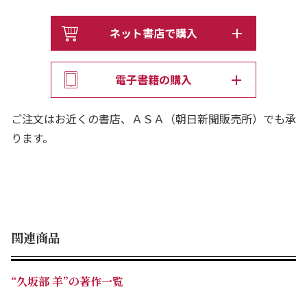
はいかない。認知症患者専門病棟「にんにん病棟」では、
主人公の医長の三杉や看護師たちが、日々認知症相手なら
ネット書店で購入
ではの奮闘を続けている。とりわけ看護師たちの苦労は並
大抵ではない。
電子書籍の購入
治療が認知症患者に必要以上の苦痛をもたらすとき、いっ
ご注文はお近くの書店、ＡＳＡ（朝日新聞販売所）でも承
たい医師は、どのような治療を選択すればよいのか。そこ
ります。
にある葛藤と逡巡。
在宅医療を知る医師でもある著者の既刊『老乱』『老父
よ、帰れ』につぐ「認知症小説」の決定版。
関連商品
“久坂部 羊”の著作一覧