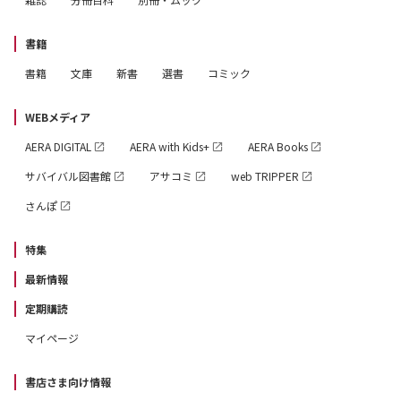
書籍
書籍
文庫
新書
選書
コミック
WEBメディア
AERA DIGITAL
AERA with Kids+
AERA Books
サバイバル図書館
アサコミ
web TRIPPER
さんぽ
特集
最新情報
定期購読
マイページ
書店さま向け情報