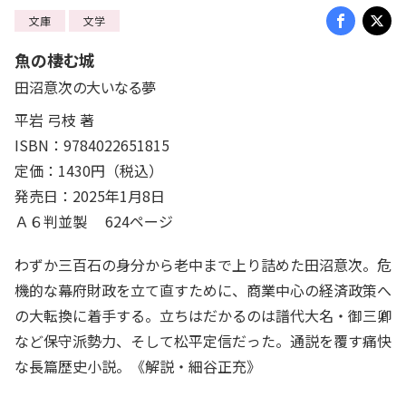
文庫
文学
魚の棲む城
田沼意次の大いなる夢
平岩 弓枝 著
ISBN：9784022651815
定価：1430円（税込）
発売日：2025年1月8日
Ａ６判並製 624ページ
わずか三百石の身分から老中まで上り詰めた田沼意次。危
機的な幕府財政を立て直すために、商業中心の経済政策へ
の大転換に着手する。立ちはだかるのは譜代大名・御三卿
など保守派勢力、そして松平定信だった。通説を覆す痛快
な長篇歴史小説。《解説・細谷正充》