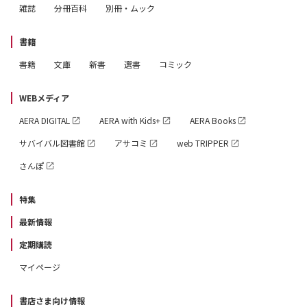
雑誌
分冊百科
別冊・ムック
書籍
書籍
文庫
新書
選書
コミック
WEBメディア
AERA DIGITAL
AERA with Kids+
AERA Books
サバイバル図書館
アサコミ
web TRIPPER
さんぽ
特集
最新情報
定期購読
マイページ
書店さま向け情報