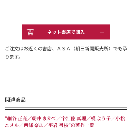
ネット書店で購入
ご注文はお近くの書店、ＡＳＡ（朝日新聞販売所）でも承
ります。
関連商品
“細谷 正充／朝井 まかて／宇江佐 真理／梶 よう子／小松
エメル／西條 奈加／平岩 弓枝”の著作一覧