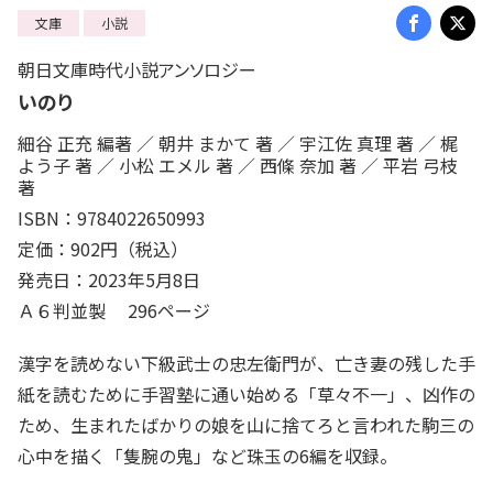
文庫
小説
朝日文庫時代小説アンソロジー
いのり
細谷 正充 編著 ／ 朝井 まかて 著 ／ 宇江佐 真理 著 ／ 梶
よう子 著 ／ 小松 エメル 著 ／ 西條 奈加 著 ／ 平岩 弓枝
著
ISBN：9784022650993
定価：902円（税込）
発売日：2023年5月8日
Ａ６判並製 296ページ
漢字を読めない下級武士の忠左衛門が、亡き妻の残した手
紙を読むために手習塾に通い始める「草々不一」、凶作の
ため、生まれたばかりの娘を山に捨てろと言われた駒三の
心中を描く「隻腕の鬼」など珠玉の6編を収録。