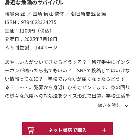
身近な危険のサバイバル
韓賢東 絵 ／ 国崎 信江 監修 ／ 朝日新聞出版 編
ISBN：9784023324275
定価：1100円（税込）
発売日：2025年7月18日
Ａ５判並製 144ページ
あやしい人がついてきたらどうする？ 留守番中にインタ
ーホンが鳴ったら出てもいい？ SNSで投稿してはいけな
い情報ってなに？ 学校でおなかが痛くなったらどうす
る？ ……。犯罪から身近にひそむピンチまで、身の回り
の様々な危険への対処法をクイズ形式で出題。学校生活を
安全に過ごすための方法や友達との付き合い方、交通ルー
ルや電車でのマナー、ネットリテラシーなどを楽しく学べ
ます。
ネット書店で購入