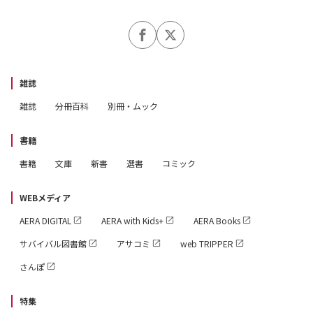
雑誌
雑誌
分冊百科
別冊・ムック
書籍
書籍
文庫
新書
選書
コミック
WEBメディア
AERA DIGITAL
AERA with Kids+
AERA Books
サバイバル図書館
アサコミ
web TRIPPER
さんぽ
特集