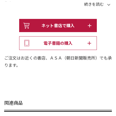
作家として、母として、個人として――
金原ひとみ 魂の遍歴
『蛇にピアス』から『マザーズ』と経て、
ネット書店で購入
『アンソーシャルディスタンス』『YABUNONAKA−ヤブノ
ナカ−』へと結実した小説家の軌跡。
電子書籍の購入
朝日新聞掲載からSNSで拡散され大きな話題となった
ご注文はお近くの書店、ＡＳＡ（朝日新聞販売所）でも承
「『母』というペルソナ」ほか、
ります。
作家生活20年にわたって書き継がれたエッセイ＆掌編小
説を完全収録
目次
関連商品
Ⅰ
「母」というペルソナ