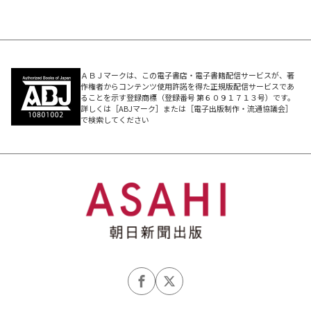
二〇一一年二月二十六日から三月四日までの日記
Ma Place
スパーク
ガブリエル・シャネルをめぐって
ＡＢＪマークは、この電子書店・電子書籍配信サービスが、著
牡蠣とラーメンとここじゃないどこか
作権者からコンテンツ使用許諾を得た正規版配信サービスであ
ることを示す登録商標（登録番号 第６０９１７１３号）です。
くつのゆくさき
詳しくは［ABJマーク］または［電子出版制作・流通協議会］
で検索してください
牡蠣の憂愁
繚乱
柔らかな幸福の輪郭
むすびめ
退色
今を照らす光
変わらないもの
繫がりと分断
タシャとボネッ
煙草の吸えた三月の居酒屋