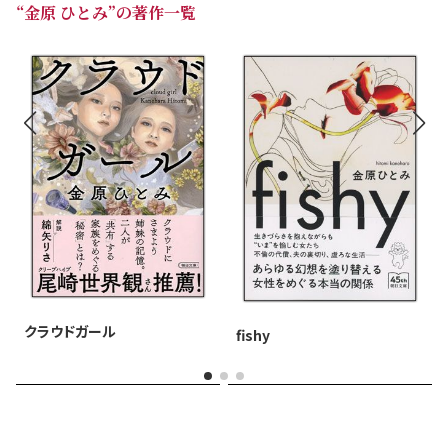
“金原 ひとみ”の著作一覧
Ⅱ
部屋運は変わらず
死後に求めるもの
小麦粉！
血肉になれ
8131日生きた私
お腹
南米のエリザベス・テイラー
孤独な執筆作業を支えてくれる「は」の欠けたパソコン
パリ紀行
プラタナス
クラウドガール
fishy
セミ
薄血
青空
二〇〇九年一月八日から十四日までの日記