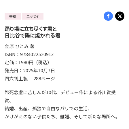
書籍
エッセイ
踊り場に立ち尽くす君と
日比谷で陽に焼かれる君
金原 ひとみ 著
ISBN：9784022520913
定価：1980円（税込）
発売日：2025年10月7日
四六判上製 288ページ
希死念慮に苦しんだ10代、デビュー作による芥川賞受
賞、
結婚、出産、孤独で自由なパリでの生活、
かけがえのない子供たち、離婚、そして新たな場所へ。