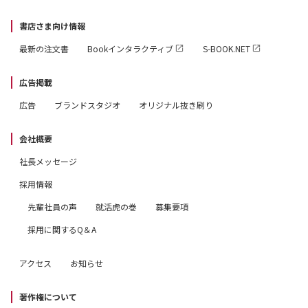
形のない未来と過去のあわい
Well come
書店さま向け情報
ニコール・キッドマンの初恋
最新の注文書
Bookインタラクティブ
S-BOOK.NET
広告掲載
Ⅲ
踊り場の君
広告
ブランドスタジオ
オリジナル抜き刷り
パチンコ屋の君
会社概要
自転車の君
窓際の君
社長メッセージ
日比谷の君
採用情報
先輩社員の声
就活虎の巻
募集要項
採用に関するQ＆A
アクセス
お知らせ
著作権について