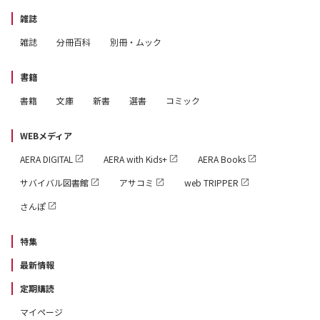
ライク スモーク
雑誌
嘘偽りのないジビエ
雑誌
分冊百科
別冊・ムック
二〇二二年八月十二日から十八日までの日記
新宿からの祈り
書籍
はなればなれに
書籍
文庫
新書
選書
コミック
飛ばない気球
彼女の帰郷
WEBメディア
エイジング
AERA DIGITAL
AERA with Kids+
AERA Books
虫の思い出
サバイバル図書館
アサコミ
web TRIPPER
オレンジの救済
さんぽ
回り続ける星
ダベッテマザッタ
特集
震えるシュプレヒコール
最新情報
行かなかった港町
サーカスと農場
定期購読
ルネサンス
マイページ