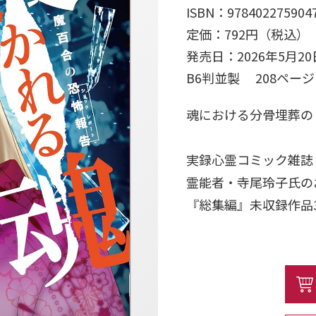
ISBN：978402275904
定価：792円（税込）
発売日：2026年5月20
B6判並製 208ペー
魂における分骨埋葬のリス
実録心霊コミック雑誌
霊能者・寺尾玲子氏の
『総集編』未収録作品
解決までのドキュメン
大人気の「語り下ろし
【内容】