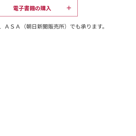
者だけが感じる突然の閃光。また覚えのない寝室
電子書籍の購入
。その他の不可解な出来事を寺尾玲子氏に相談し
じっていないか」と指摘を受ける。相談者の実家
、ＡＳＡ（朝日新聞販売所）でも承ります。
骨していた。それはある僧侶の勧めによるものだ
者の実家では以前から怪奇現象が起こっていた。
に金縛りにあい枕元に見知らぬ女が立っていた。
に現れるようになるが、子供の頃から心霊現象に
も耐え続ける……。
会(裏話)を収録。