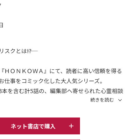
7
日
ジ
クとは――!?
『ＨＯＮＫＯＷＡ』にて、読者に高い信頼を得る
お仕事をコミック化した大人気シリーズ。
3本を含む計5話の、編集部へ寄せられた心霊相談
トコミック。
裏話座談会」を全話収録。
ネット書店で購入