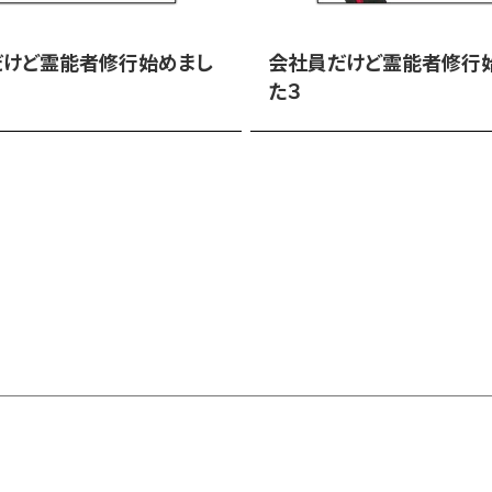
だけど霊能者修行始めまし
会社員だけど霊能者修行
た３