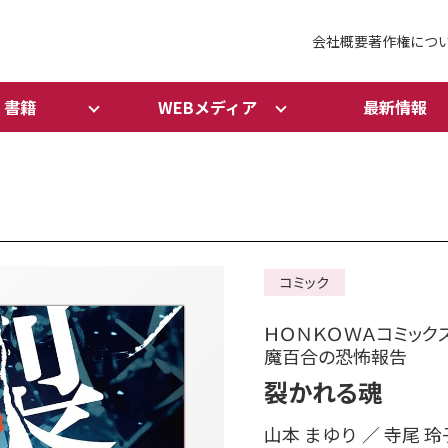
会社概要
著作権につ
書籍
WEBメディア
最新情報
コミック
ＨＯＮＫＯＷＡコミック
魔百合の恐怖報告
裂かれる魂
山本 まゆり ／ 寺尾 玲