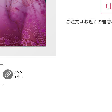
・「裂かれた魂」相談
の重厚なベッドの異変
たところ、「お墓をい
ご注文はお近くの書店
では祖父母のお骨を分
ったのだが……。
・「暗闇の聖域」相談
ある夜、兄と妹が同時
いつしか女は母の枕元
慣れた母は怯えながら
・計5作品＋各話の座談
リンク
コピー