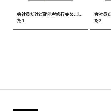
会社員だけど霊能者修行始めまし
会社員
た 1
た２