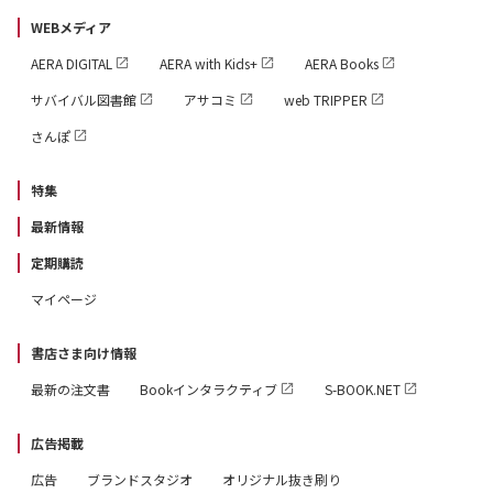
WEBメディア
AERA DIGITAL
AERA with Kids+
AERA Books
サバイバル図書館
アサコミ
web TRIPPER
さんぽ
特集
最新情報
定期購読
マイページ
書店さま向け情報
最新の注文書
Bookインタラクティブ
S-BOOK.NET
広告掲載
広告
ブランドスタジオ
オリジナル抜き刷り