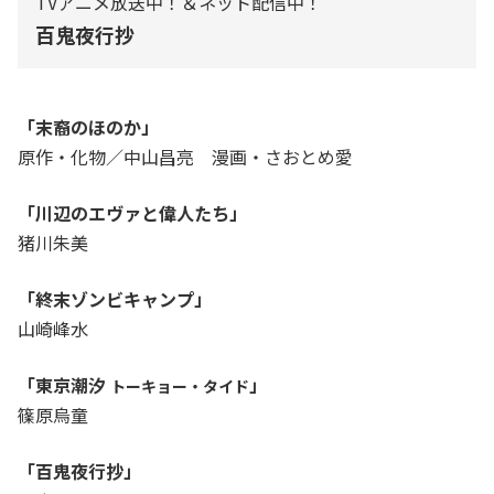
TVアニメ放送中！＆ネット配信中！
百鬼夜行抄
「末裔のほのか」
原作・化物／中山昌亮 漫画・さおとめ愛
「川辺のエヴァと偉人たち」
猪川朱美
「終末ゾンビキャンプ」
山崎峰水
「東京潮汐
」
トーキョー・タイド
篠原烏童
「百鬼夜行抄」