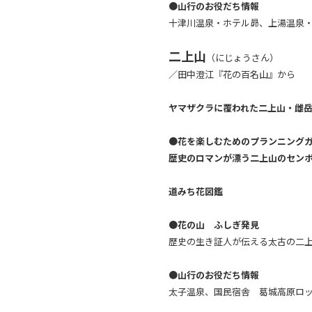
●山行のお役だち情報
十津川温泉・ホテル昴、上湯温泉
二上山
（にじょうさん）
／田中澄江『花の百名山』から
ヤマザクラに覆われた二上山・雌
●花を楽しむためのプランニング
歴史のロマンが漂う二上山のセン
道みち花図鑑
●花の山 ふしぎ発見
歴史の生き証人が伝える太古の二
●山行のお役だち情報
太子温泉、国民宿舎 葛城高原ロ