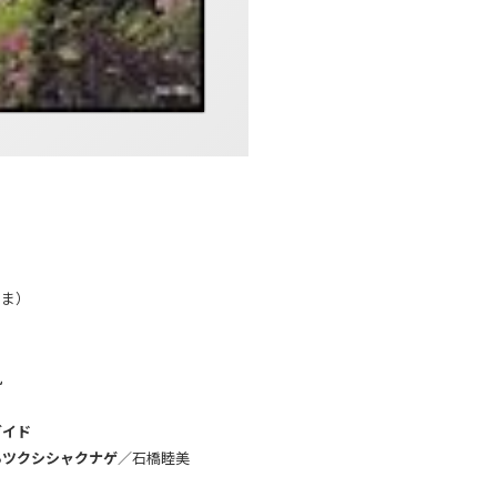
やま）
肌
ガイド
るツクシシャクナゲ
／石橋睦美