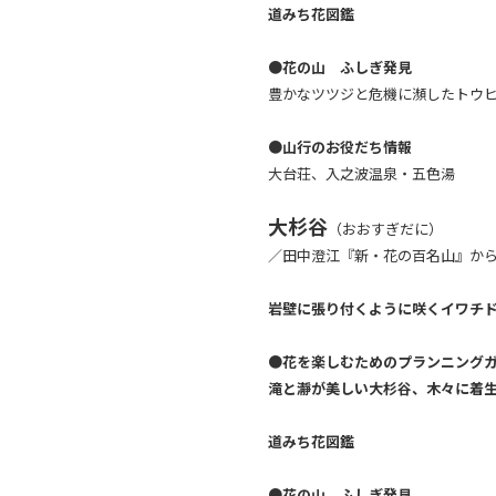
道みち花図鑑
●
花の山 ふしぎ発見
豊かなツツジと危機に瀕したトウ
●
山行のお役だち情報
大台荘、入之波温泉・五色湯
大杉谷
（おおすぎだに）
／田中澄江『新・花の百名山』か
岩壁に張り付くように咲くイワチ
●
花を楽しむためのプランニング
滝と瀞が美しい大杉谷、木々に着
道みち花図鑑
●花の山 ふしぎ発見