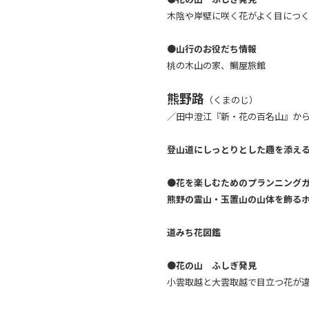
木陰や岸壁に咲く花がよく目につ
●山行のお役だち情報
桃の木山の家、鯛屋旅館
熊野路
（くまのじ）
／田中澄江『新・花の百名山』か
登山道にしっとりとした趣を添え
●
花を楽しむためのプランニング
熊野の霊山・玉置山の山体を飾る
道みち花図鑑
●花の山 ふしぎ発見
小雲取越と大雲取越で目立つ花が