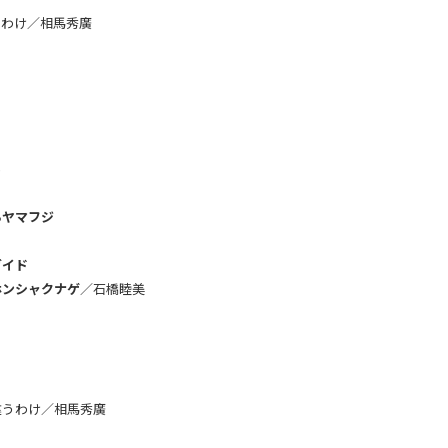
くわけ／相馬秀廣
ら
るヤマフジ
ガイド
ホンシャクナゲ
／石橋睦美
違うわけ／相馬秀廣