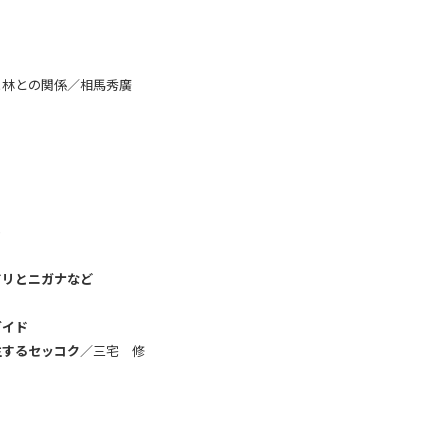
ヒ林との関係／相馬秀廣
ら
ドリとニガナなど
ガイド
生するセッコク
／三宅 修