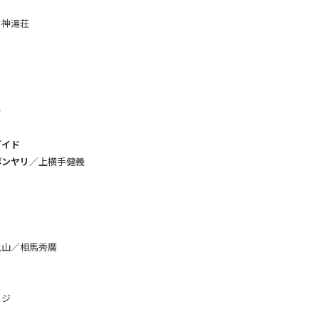
・神湯荘
岳
ガイド
ボンヤリ
／上横手健義
上山／相馬秀廣
ッジ