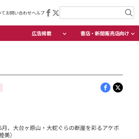
いて
お問い合わせ
ヘルプ
広告掲載
書店・新聞販売店向け
6月、大台ヶ原山・大蛇ぐらの断崖を彩るアケボ
睦美）