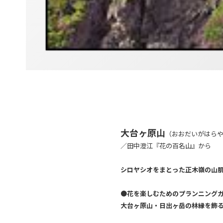
大台ヶ原山
（おおだいがはら
／田中澄江『花の百名山』から
シロヤシオをまとった正木嶺の山
●
花を楽しむためのプランニング
大台ヶ原山・日出ヶ岳の林縁を飾