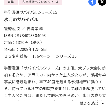
書籍
科学漫画サバイバルシリーズ
科学漫画サバイバルシリーズ 15
氷河のサバイバル
崔徳熙 文 ／ 姜境孝 絵
ISBN：9784023304093
定価：1320円（税込）
発売日：2008年12月5日
Ｂ５変判並製 176ページ シリーズ 15
学習漫画「サバイバルシリーズ」の１冊。犬ゾリ大会に参
加するため、アラスカに向かった主人公たちが、予期せぬ
事故に巻き込まれ、零下40度を超える氷河地帯に孤立す
る。持っている科学の知識を総動員して難問を解決してい
く主人公たちは、果たして脱出できるのか。氷河の成り立
ちや地球の仕組みなどの解説を交え、楽しみながら科学の
知識を学べる。