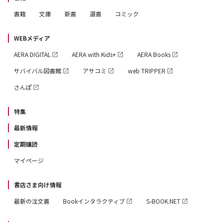
書籍
文庫
新書
選書
コミック
WEBメディア
AERA DIGITAL
AERA with Kids+
AERA Books
サバイバル図書館
アサコミ
web TRIPPER
さんぽ
特集
最新情報
定期購読
マイページ
書店さま向け情報
最新の注文書
Bookインタラクティブ
S-BOOK.NET