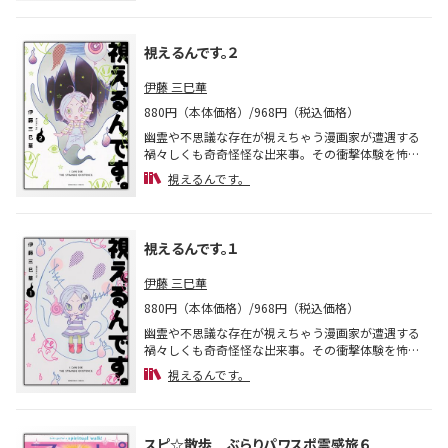
おまけ漫画「ミミカの、本日はお墓びより」も掲載
した豪華版!! この本はＫＡＤＯＫＡＷＡ版『視え
るんです。』３巻と同じ内容を収録しています。
視えるんです。２
伊藤 三巳華
880円（本体価格）/968円（税込価格）
幽霊や不思議な存在が視えちゃう漫画家が遭遇する
禍々しくも奇奇怪怪な出来事。その衝撃体験を怖か
わいくコミックエッセイ化した大人気漫画が新装版
視えるんです。
で登場！ カバーイラストを一新して、描き下ろし
おまけ漫画「ミミカの、本日はお墓びより」も掲載
した豪華版!! この本はＫＡＤＯＫＡＷＡ版『視え
るんです。』１、２巻を再編集し、収録していま
視えるんです。１
す。
伊藤 三巳華
880円（本体価格）/968円（税込価格）
幽霊や不思議な存在が視えちゃう漫画家が遭遇する
禍々しくも奇奇怪怪な出来事。その衝撃体験を怖か
わいくコミックエッセイ化した大人気漫画が新装版
視えるんです。
で登場！ カバーイラストを一新して、描き下ろし
おまけ漫画「ミミカの、本日はお墓びより」も掲載
した豪華版!! この本はＫＡＤＯＫＡＷＡ版『視え
るんです。』１、２巻を再編集し、収録していま
スピ☆散歩 ぶらりパワスポ霊感旅６