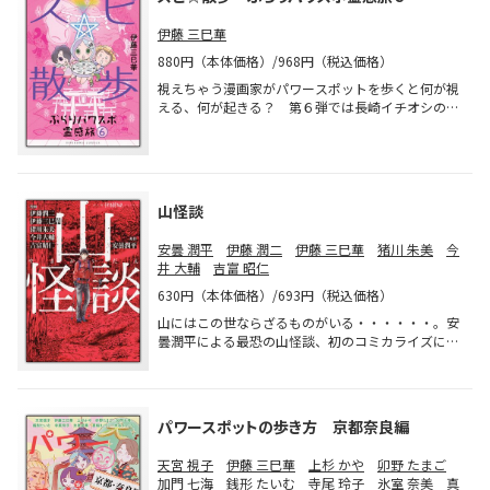
す。
伊藤 三巳華
880円（本体価格）/968円（税込価格）
視えちゃう漫画家がパワースポットを歩くと何が視
える、何が起きる？ 第６弾では長崎イチオシのパ
ワースポット壱岐島をめぐり、遺跡や古墳、神社を
総力特集！ その他、イタコで有名な恐山で宿坊体
験や、出世稲荷で開運祈願など！
山怪談
安曇 潤平
伊藤 潤二
伊藤 三巳華
猪川 朱美
今
井 大輔
吉富 昭仁
630円（本体価格）/693円（税込価格）
山にはこの世ならざるものがいる・・・・・・。安
曇潤平による最恐の山怪談、初のコミカライズに豪
華執筆陣が集結！ 山小屋で聞いた滑落事故の話。
見通しのいい場所でなぜ事故は頻発するのか？ そ
の裏に隠された真実とは・・・・・・!? ほか全5話
収録！
パワースポットの歩き方 京都奈良編
天宮 視子
伊藤 三巳華
上杉 かや
卯野 たまご
加門 七海
銭形 たいむ
寺尾 玲子
氷室 奈美
真