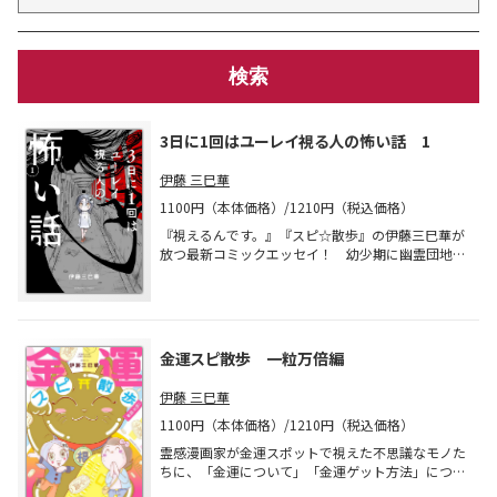
3日に1回はユーレイ視る人の怖い話 1
伊藤 三巳華
1100円（本体価格）/1210円（税込価格）
『視えるんです。』『スピ☆散歩』の伊藤三巳華が
放つ最新コミックエッセイ！ 幼少期に幽霊団地に
住んでいたからか、それとも呪われた血筋だから
か、毎日のように心霊現象に見舞われている霊感漫
画家のキョーフの毎日をセキララに描く!!
金運スピ散歩 一粒万倍編
伊藤 三巳華
1100円（本体価格）/1210円（税込価格）
霊感漫画家が金運スポットで視えた不思議なモノた
ちに、「金運について」「金運ゲット方法」につい
て直接取材しちゃったポップな心霊コミックエッセ