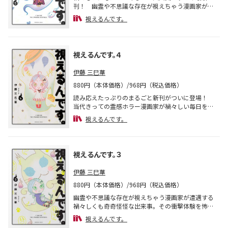
刊！ 幽霊や不思議な存在が視えちゃう漫画家がた
びたび遭遇する奇奇怪怪な出来事。自分にしか視え
視えるんです。
ない怖い存在に時にビビり、時にパニくる著者。だ
が、彼らから伝わってくるメッセージは時に人間ら
しくて!?
視えるんです。４
伊藤 三巳華
880円（本体価格）/968円（税込価格）
読み応えたっぷりのまるごと新刊がついに登場！
当代きっての霊感ホラー漫画家が禍々しい毎日を怖
かわいく描いた大人気シリーズの最新刊!! 視えな
視えるんです。
いはずの存在が視えちゃう日々は健在!? 幽霊たち
との恐ろしくも、笑える交流を描いたコミックエッ
セイ!!
視えるんです。３
伊藤 三巳華
880円（本体価格）/968円（税込価格）
幽霊や不思議な存在が視えちゃう漫画家が遭遇する
禍々しくも奇奇怪怪な出来事。その衝撃体験を怖か
わいくコミックエッセイ化した大人気漫画が新装版
視えるんです。
で登場！ カバーイラストを一新して、描き下ろし