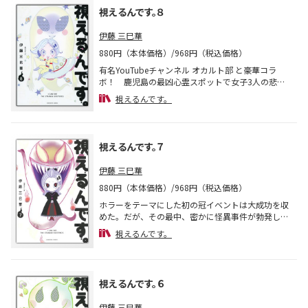
視えるんです。８
伊藤 三巳華
880円（本体価格）/968円（税込価格）
有名YouTubeチャンネル オカルト部 と豪華コラ
ボ！ 鹿児島の最凶心霊スポットで女子3人の悲鳴
が轟く！ さらに親族がバタバタと亡くなった伊藤
視えるんです。
家の凶事についてついに描いた前後編も収録。大人
気・霊感漫画家の怖かわいいエッセイ、最新刊！
視えるんです。７
伊藤 三巳華
880円（本体価格）/968円（税込価格）
ホラーをテーマにした初の冠イベントは大成功を収
めた。だが、その最中、密かに怪異事件が勃発して
いた!? その大ピンチに視えちゃう漫画家はどう動
視えるんです。
く!? スリランカ旅行や友達のまがまがしい体験な
ど、期待を裏切らないコワカワイイ体験満載！
視えるんです。６
伊藤 三巳華