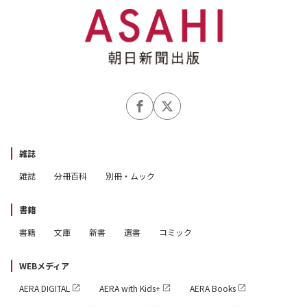
雑誌
雑誌
分冊百科
別冊・ムック
書籍
書籍
文庫
新書
選書
コミック
WEBメディア
AERA DIGITAL
AERA with Kids+
AERA Books