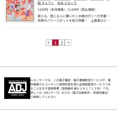
船 きょうこ
水谷 さるころ
1000円（本体価格）/1100円（税込価格）
視える、感じる人に聞いたいま絶対行くべき京都・
奈良のパワースポットを総力特集！ 上級者はどの
パワースポットに行っている？ そのスポットのポ
イントとは？ 誰も知らない聖地のヒミツをインタ
ビュー、コミック、グラビアで徹底解明！
prev
1
2
next
ＡＢＪマークは、この電子書店・電子書籍配信サービスが、著
作権者からコンテンツ使用許諾を得た正規版配信サービスであ
ることを示す登録商標（登録番号 第６０９１７１３号）です。
詳しくは［ABJマーク］または［電子出版制作・流通協議会］
で検索してください