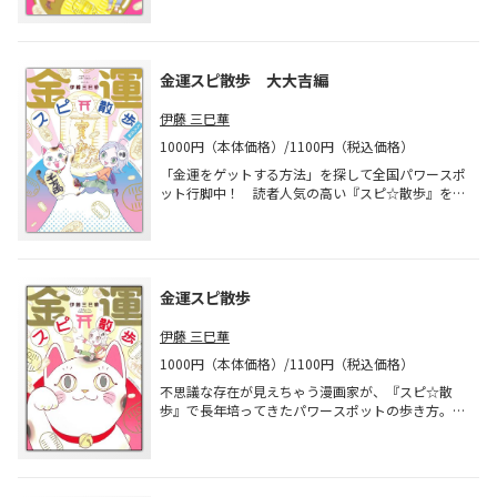
イの最終巻！ 身銭を切って挑んだ金運祈願、大金
持ちを目指した大願は成就するのか!?
金運スピ散歩 大大吉編
伊藤 三巳華
1000円（本体価格）/1100円（税込価格）
「金運をゲットする方法」を探して全国パワースポ
ット行脚中！ 読者人気の高い『スピ☆散歩』を
「金運」だけに特化した企画第2弾。日本全国のう
わさの金運スポットを突撃取材。祈願して金運が上
がるか自腹検証も！ そろそろ金運ゲットしそう
（!?）です！
金運スピ散歩
伊藤 三巳華
1000円（本体価格）/1100円（税込価格）
不思議な存在が見えちゃう漫画家が、『スピ☆散
歩』で長年培ってきたパワースポットの歩き方。20
万部突破の大人気作品を「金運」だけに特化しまし
た！ 「金運は祈願したら向上するの？」「金運っ
てそもそも何？」に体当たりで迫る実験型コミック
エッセイ！