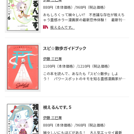
880円（本体価格）/968円（税込価格）
おもしろくって禍々しい!? 不思議な存在が視えち
ゃう霊感ホラー漫画家の最新恐怖体験！ 最新刊で
は前世の記憶を追って、中国の兵馬俑に会いに行っ
視えるんです。
たり、日本一のパワースポット出雲大社を歩いたり
と見逃せないネタ満載でお届け！
スピ☆散歩ガイドブック
伊藤 三巳華
1100円（本体価格）/1210円（税込価格）
この本を読んで、あなたも『スピ☆散歩』しよ
う！ パワースポットのキモを知る霊感漫画家が
『スピ☆散歩』で取材した約60カ所から厳選スポッ
トを紹介。さらに描き下ろし漫画40ページ超で紹介
する新スポットも多数あり！ 令和の神社仏閣めぐ
りはこの本で！
視えるんです。５
伊藤 三巳華
880円（本体価格）/968円（税込価格）
禍々しいにもほどがある！ 大人気エッセイ最新