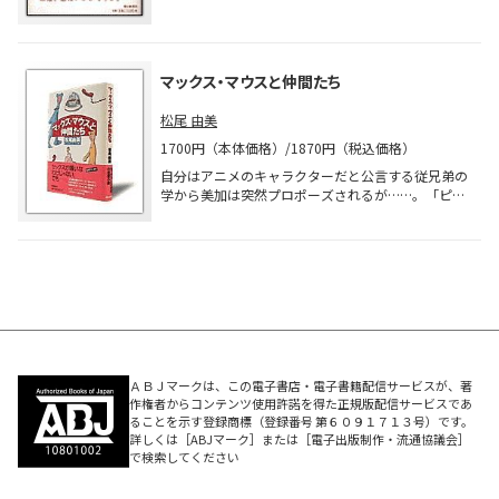
桜井京介……ミステリアスな美貌の建築探偵
の恋に再び溺れる男……直木賞作家から新進気鋭の
二階堂黎人「ある蒐集家の死」
新人まで、さまざまなタイプの女性作家が競作し
二階堂蘭子……ゴージャスな才色兼備の女探偵
た、悩める男たちの恋模様6編。
法月綸太郎「禁じられた遊び」
法月綸太郎……苦悩と隣り合わせのミステリ作家
マックス・マウスと仲間たち
探偵
若竹七海「詩人の死」
松尾 由美
葉村晶……クールな目線が光るフリー探偵
1700円（本体価格）/1870円（税込価格）
今邑彩「神の目」
大道寺綸子……相棒は超絶美青年、黒づくめの探
自分はアニメのキャラクターだと公言する従兄弟の
偵所長
学から美加は突然プロポーズされるが……。「ピー
松尾由美「バルーン・タウンの裏窓」
ター・パン」などの名作アニメに秘められた禁断の
暮林美央……リーダーシップ満点の元・妊婦探偵
謎に迫る、エンターテインメントの新鋭によるミス
テリアスな書き下ろし長篇恋愛小説。
ＡＢＪマークは、この電子書店・電子書籍配信サービスが、著
作権者からコンテンツ使用許諾を得た正規版配信サービスであ
ることを示す登録商標（登録番号 第６０９１７１３号）です。
詳しくは［ABJマーク］または［電子出版制作・流通協議会］
で検索してください