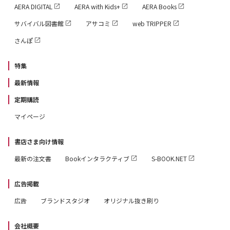
AERA DIGITAL
AERA with Kids+
AERA Books
サバイバル図書館
アサコミ
web TRIPPER
さんぽ
特集
最新情報
定期購読
マイページ
書店さま向け情報
最新の注文書
Bookインタラクティブ
S-BOOK.NET
広告掲載
広告
ブランドスタジオ
オリジナル抜き刷り
会社概要