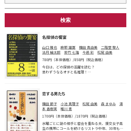
名探偵の饗宴
山口 雅也
麻耶 雄嵩
篠田 真由美
二階堂 黎人
法月 綸太郎
若竹 七海
今邑 彩
松尾 由美
780円（本体価格）/858円（税込価格）
今日は、どの探偵の活躍を読む？
思わずうなるオチと名推理！
８人の作家による、８人の探偵が織りなす８つの謎
を描いたミステリーアンソロジーが文庫化。
◆豪華執筆陣＆探偵たち◆
恋する男たち
山口雅也「鼠が耳をすます時」
キッド・ピストルズ……異世界英国を駆け巡るパ
篠田 節子
小池 真理子
松尾 由美
森 まゆみ
湯
ンク探偵！
本 香樹実
唯川 恵
麻耶雄嵩「水難」
1700円（本体価格）/1870円（税込価格）
メルカトル鮎……シルクハット＆タキシード姿の
銘探偵
水曜ごとに謎の相手と密会を重ねる夫、援交女子高
篠田真由美「ウシュクダラのエンジェル」
生の携帯にコールを続けるリストラ中年、30年も昔