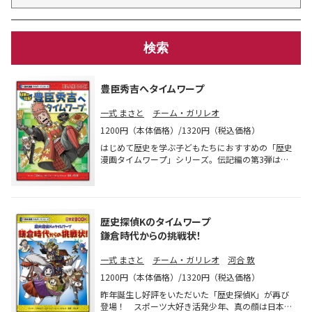
豊臣秀吉へタイムワープ
一式 まさと
チーム・ガリレオ
1200円（本体価格）/1320円（税込価格）
はじめて歴史を学ぶ子どもたちにおすすめの「歴史
漫画タイムワープ」シリーズ。伝記編の第3弾は日
本ではじめて天下統一を成し遂げた豊臣秀吉。少年
歴史探偵Kは、まだ日吉丸と名乗っていたころの若
き秀吉と出会うが、彼の様子はどうもおかし
く……。秀吉の魅力と業績がすっきりわかる一冊！
歴史探偵Kのタイムワープ
鎌倉時代からの挑戦状！
一式 まさと
チーム・ガリレオ
河合 敦
1200円（本体価格）/1320円（税込価格）
昨年誕生し好評をいただいた「歴史探偵K」が再び
登場！ スポーツ大好き活発少年、真の顔は日本史