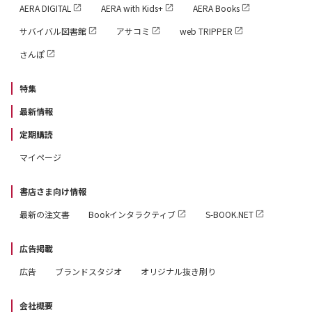
AERA DIGITAL
AERA with Kids+
AERA Books
サバイバル図書館
アサコミ
web TRIPPER
さんぽ
特集
最新情報
定期購読
マイページ
書店さま向け情報
最新の注文書
Bookインタラクティブ
S-BOOK.NET
広告掲載
広告
ブランドスタジオ
オリジナル抜き刷り
会社概要