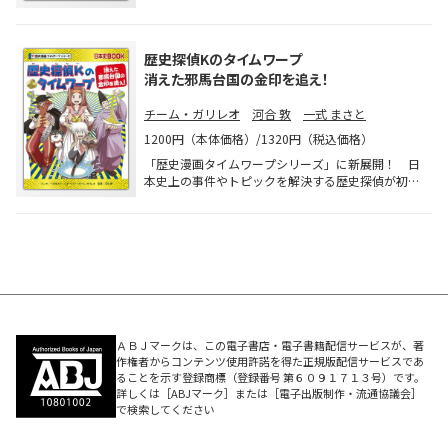
上の事件やトピックを解決する「歴史探偵K」。自
由自在な変身能力を持つアシスタントのQととも
に、今回は2022年大河ドラマの舞台である「鎌倉時
歴史探偵Kのタイムワープ
代」にまつわる歴史ミステリーに挑戦！
消えた邪馬台国の金印を追え！
チーム・ガリレオ
河合 敦
一式 まさと
1200円（本体価格）/1320円（税込価格）
「歴史漫画タイムワープシリーズ」に新展開！ 日
本史上の事件やトピックを解決する歴史探偵が初登
場する。スポーツ大好き活発少年のK、裏の顔は時
空を飛び越える「タライムマシン」で歴史上のさま
ざまな人からの依頼にこたえる歴史探偵。体を自由
自在に組み換えられるアシスタントのQとともに、
今回は「金と銀」にまつわる歴史ミステリーに挑
戦！
ＡＢＪマークは、この電子書店・電子書籍配信サービスが、著
作権者からコンテンツ使用許諾を得た正規版配信サービスであ
ることを示す登録商標（登録番号 第６０９１７１３号）です。
詳しくは［ABJマーク］または［電子出版制作・流通協議会］
で検索してください