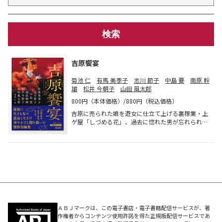
吉原饗宴
菊池 仁
有馬 美季子
志川 節子
中島 要
南原 幹
雄
松井 今朝子
山田 風太郎
800円（本体価格）/880円（税込価格）
吉原に売られた娘を遊女に仕立て上げる裏稼業・上
ゲ屋「しづめる花」、過去に惚れた男が忘れられ
ず、お大尽の身請け話に迷う花魁・朝霧「色男」な
ど全6編。苦界に生きる女の悲哀と情け。吉原の妖
しい魅力と人間模様を描く傑作アンソロジー。
ＡＢＪマークは、この電子書店・電子書籍配信サービスが、著
作権者からコンテンツ使用許諾を得た正規版配信サービスであ