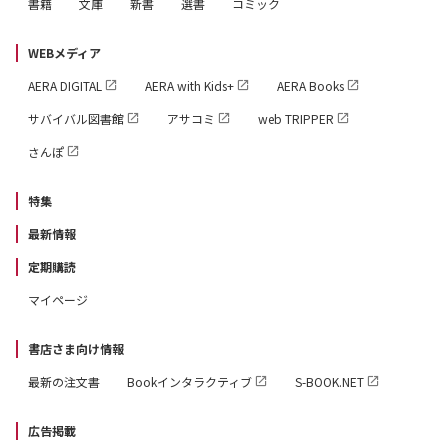
書籍
文庫
新書
選書
コミック
WEBメディア
AERA DIGITAL
AERA with Kids+
AERA Books
サバイバル図書館
アサコミ
web TRIPPER
さんぽ
特集
最新情報
定期購読
マイページ
書店さま向け情報
最新の注文書
Bookインタラクティブ
S-BOOK.NET
広告掲載