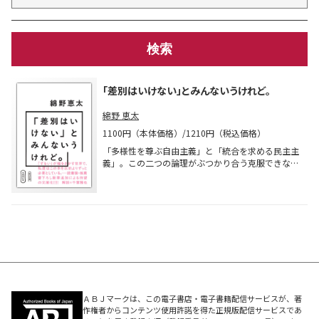
「差別はいけない」とみんないうけれど。
綿野 恵太
1100円（本体価格）/1210円（税込価格）
「多様性を尊ぶ自由主義」と「統合を求める民主主
義」。この二つの論理がぶつかり合う克服できない
対立の中に、現代社会が抱える問題の核心が潜んで
います。 誰もが一度は考えたことがある「なぜ差別
はなくならないのか？」という問いに、本書は徹底
的に切り込みます。アイデンティティとシティズン
シップの緊張関係を丹念にひも解きながら、善悪二
分法やスローガンの応酬を超え、SNS・運動現場・
メディアでの言葉の衝突を鋭く読み解きます。 本書
の特色は、「反発」「反感」を手がかりに差別を生
む政治的・経済的・社会的背景を浮かび上がらせる
点にあります。ポリティカル・コレクトネス（ポリ
コレ）やハラスメントの論理を通じて、差別と正義
ＡＢＪマークは、この電子書店・電子書籍配信サービスが、著
の言説構造を批評的に検証します。 単行本発売後か
作権者からコンテンツ使用許諾を得た正規版配信サービスであ