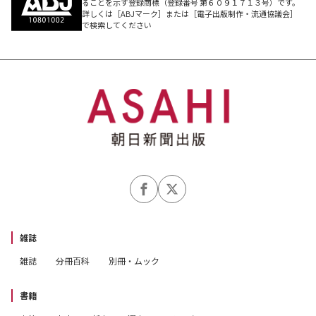
ら「単純化を拒む刺激的な問い」を投げかける作品
ることを示す登録商標（登録番号 第６０９１７１３号）です。
としても高く評価されており、「読む者に覚悟を迫
詳しくは［ABJマーク］または［電子出版制作・流通協議会］
で検索してください
る一冊」などとも言われています。 そんな本書の文
庫化にあたり、新章を加筆。哲学者・千葉雅也氏の
解説も収録し、アイデンティティ・ポリティクスと
シティズンシップの対立構造が、より立体的に読め
る形で甦ります。
雑誌
雑誌
分冊百科
別冊・ムック
書籍