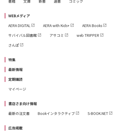
書籍
文庫
新書
選書
コミック
WEBメディア
AERA DIGITAL
AERA with Kids+
AERA Books
サバイバル図書館
アサコミ
web TRIPPER
さんぽ
特集
最新情報
定期購読
マイページ
書店さま向け情報
最新の注文書
Bookインタラクティブ
S-BOOK.NET
広告掲載