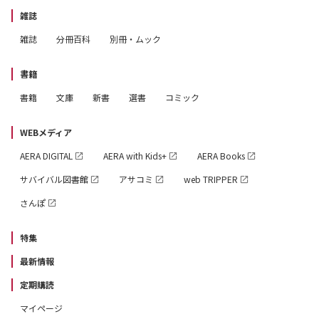
雑誌
雑誌
分冊百科
別冊・ムック
書籍
書籍
文庫
新書
選書
コミック
WEBメディア
AERA DIGITAL
AERA with Kids+
AERA Books
サバイバル図書館
アサコミ
web TRIPPER
さんぽ
特集
最新情報
定期購読
マイページ