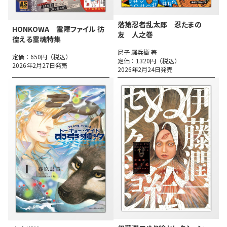
落第忍者乱太郎 忍たまの
HONKOWA 霊障ファイル 彷
友 人之巻
徨える霊魂特集
尼子 騒兵衛 著
定価：650円（税込）
定価：1320円（税込）
2026年2月27日発売
2026年2月24日発売