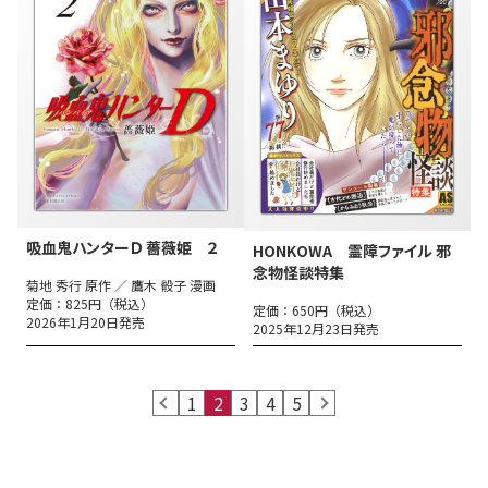
吸血鬼ハンターＤ 薔薇姫 ２
HONKOWA 霊障ファイル 邪
念物怪談特集
菊地 秀行 原作 ／ 鷹木 骰子 漫画
定価：825円（税込）
定価：650円（税込）
2026年1月20日発売
2025年12月23日発売
prev
1
2
3
4
5
next