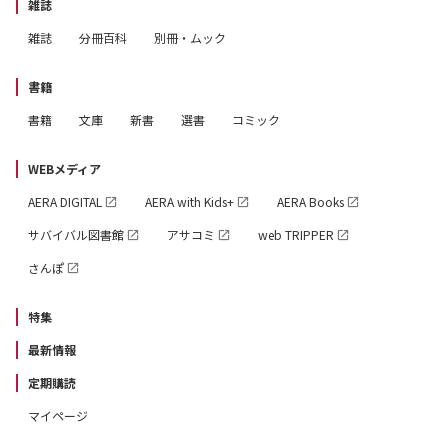
雑誌
雑誌
分冊百科
別冊・ムック
書籍
書籍
文庫
新書
選書
コミック
WEBメディア
AERA DIGITAL
AERA with Kids+
AERA Books
サバイバル図書館
アサコミ
web TRIPPER
さんぽ
特集
最新情報
定期購読
マイページ