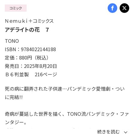
コミック
Ｎｅｍｕｋｉ＋コミックス
アデライトの花 ７
TONO
ISBN：9784022144188
定価：880円（税込）
発売日：2025年8月20日
Ｂ６判並製 216ページ
死の病に翻弄された子供達…パンデミック愛憎劇・つい
に完結!!
奇病が蔓延した世界を描く、TONO流パンデミック・ファ
ンタジー。
感染し死を待つしかない人々の未来を託された子供達の過