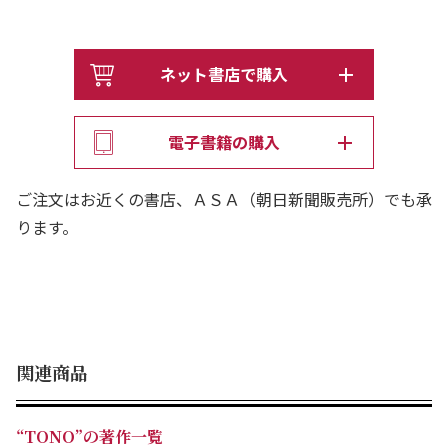
酷な旅と別れを描く完結巻。
特効薬が存在するアデライトの故郷を目指し船旅を続ける
ネット書店で購入
一行。ケガが悪化するタナトスは、自分の死期を悟り皆に
別れを告げる。また、病が進行するコーラに忍び寄る霊と
電子書籍の購入
人知れず闘っていたキャンベルは限界に達していた。船を
降り砂漠の旅の途中、コーラは昏睡状態に陥る―――。
ご注文はお近くの書店、ＡＳＡ（朝日新聞販売所）でも承
ります。
関連商品
“TONO”の著作一覧