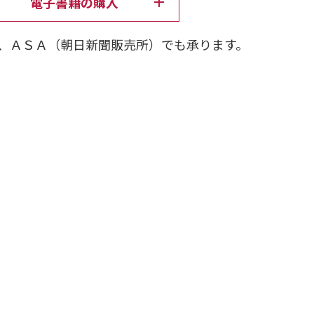
電子書籍の購入
飾ってきた歴代飼い猫、総出演。
、ＡＳＡ（朝日新聞販売所）でも承ります。
数100本。
イトの花 ５』『TONOちゃんのしましまえぶり
ェア開催。