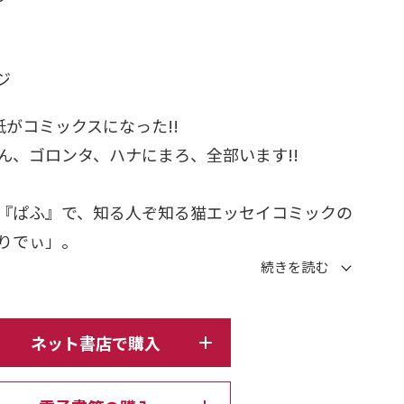
日
ージ
表紙がコミックスになった!!
ん、ゴロンタ、ハナにまろ、全部います!!
『ぱふ』で、知る人ぞ知る猫エッセイコミックの
りでぃ」。
uki＋』にかけて雑誌のもう一つの顔、裏表紙の
」を一冊にまとめました。
まで一緒に生活してきた歴代猫の1頁マンガを100
ネット書店で購入