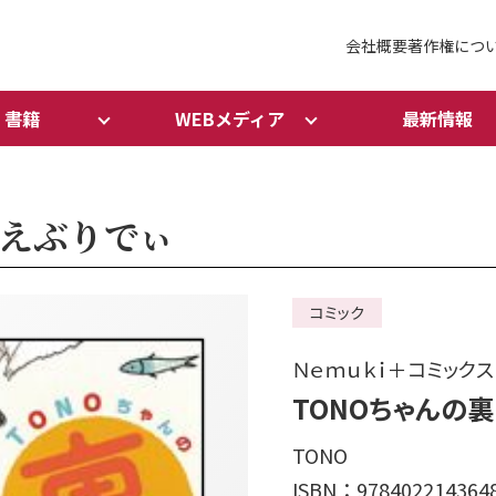
会社概要
著作権につ
書籍
WEBメディア
最新情報
まえぶりでぃ
コミック
Ｎｅｍｕｋｉ＋コミックス
TONOちゃんの
TONO
ISBN：978402214364