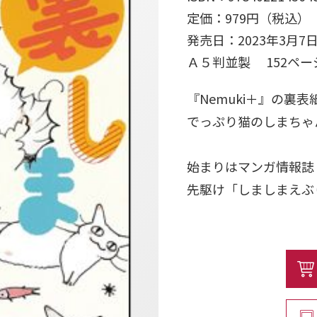
定価：979円（税込）
発売日：2023年3月7
Ａ５判並製 152ペ
『Nemuki＋』の裏
でっぷり猫のしまちゃ
始まりはマンガ情報誌
先駆け「しましまえぶ
『ネムキ』から『Nem
「しましまえぶりでぃ
著者とその家族がこれ
本収録。