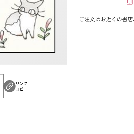
『ネムキ』の裏表紙を
ご注文はお近くの書店
2．全部1頁マンガで話
3．同時発売の『アデラ
でぃ ５』と連携しフ
リンク
コピー