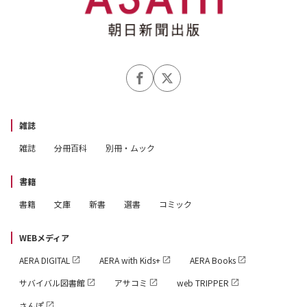
雑誌
雑誌
分冊百科
別冊・ムック
書籍
書籍
文庫
新書
選書
コミック
WEBメディア
AERA DIGITAL
AERA with Kids+
AERA Books
サバイバル図書館
アサコミ
web TRIPPER
さんぽ