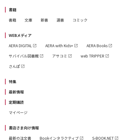
書籍
書籍
文庫
新書
選書
コミック
WEBメディア
AERA DIGITAL
AERA with Kids+
AERA Books
サバイバル図書館
アサコミ
web TRIPPER
さんぽ
特集
最新情報
定期購読
マイページ
書店さま向け情報
最新の注文書
Bookインタラクティブ
S-BOOK.NET