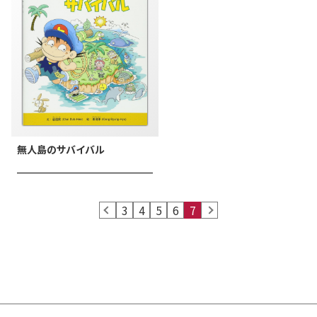
無人島のサバイバル
prev
3
4
5
6
7
next