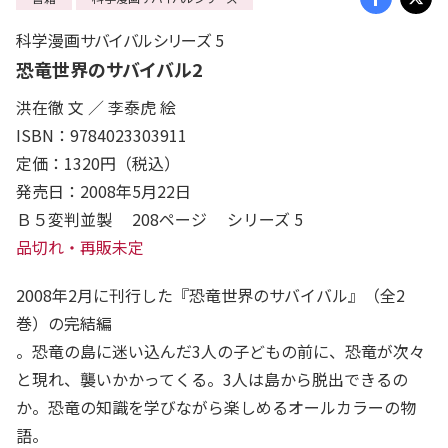
科学漫画サバイバルシリーズ 5
恐竜世界のサバイバル2
洪在徹 文 ／ 李泰虎 絵
ISBN：9784023303911
定価：1320円（税込）
発売日：2008年5月22日
Ｂ５変判並製 208ページ シリーズ 5
品切れ・再販未定
2008年2月に刊行した『恐竜世界のサバイバル』（全2
巻）の完結編
。恐竜の島に迷い込んだ3人の子どもの前に、恐竜が次々
と現れ、襲いかかってくる。3人は島から脱出できるの
か。恐竜の知識を学びながら楽しめるオールカラーの物
語。