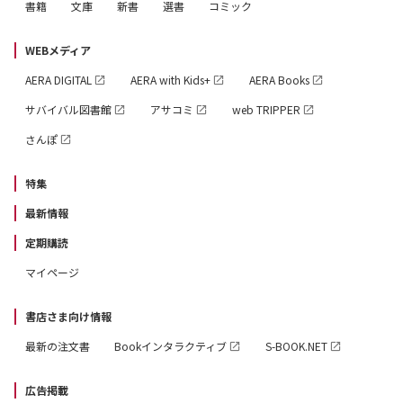
書籍
文庫
新書
選書
コミック
WEBメディア
AERA DIGITAL
AERA with Kids+
AERA Books
サバイバル図書館
アサコミ
web TRIPPER
さんぽ
特集
最新情報
定期購読
マイページ
書店さま向け情報
最新の注文書
Bookインタラクティブ
S-BOOK.NET
広告掲載