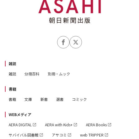
雑誌
雑誌
分冊百科
別冊・ムック
書籍
書籍
文庫
新書
選書
コミック
WEBメディア
AERA DIGITAL
AERA with Kids+
AERA Books
サバイバル図書館
アサコミ
web TRIPPER