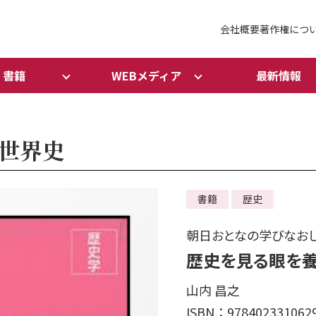
会社概要
著作権につ
書籍
WEBメディア
最新情報
世界史
書籍
歴史
朝日おとなの学びなおし
歴史を見る眼を
山内 昌之
ISBN：978402331062