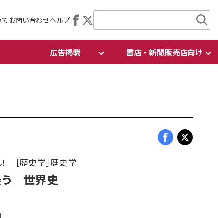
いて
お問い合わせ
ヘルプ
広告掲載
書店・新聞販売店向け
！ ［歴史学］歴史学
養う 世界史
9