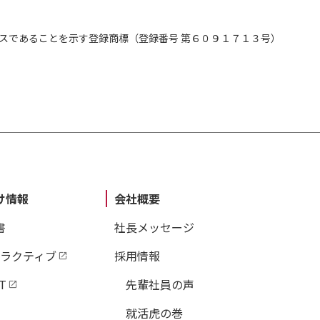
スであることを示す登録商標（登録番号 第６０９１７１３号）
け情報
会社概要
書
社長メッセージ
タラクティブ
採用情報
T
先輩社員の声
就活虎の巻