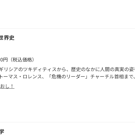
世界史
430円（税込価格）
ギリシアのツキディティスから、歴史のなかに人間の真実の姿
トーマス・ロレンス、「危機のリーダー」チャーチル首相まで
実を時系列に並べた従来の世界史教科書を超える「新しいタイ
おし！
学