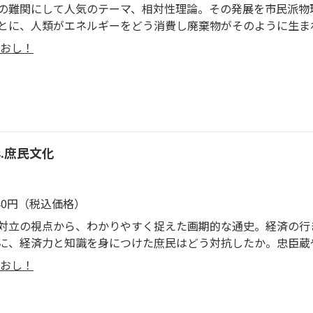
の難関にして人気のテーマ、相対性理論。その発展を市民派物
とに、人類がエネルギーをどう消費し廃棄物がそのように生ま
決の糸口を提示します。
おし！
.庶民文化
540円（税込価格）
対立の視点から、わかりやすく捉えた画期的な通史。経済の行
に、経済力と知識を身につけた庶民はどう対抗したか。忠臣蔵
と幕府の禁令とのせめぎあいなど、江戸２６０年の歴史を活写
おし！