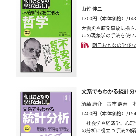
山竹 伸二
1300円（本体価格）/1
大震災や原発事故に揺さ
ルの現象学の手法を使い
安の本質に迫る。不安時
朝日おとなの学びな
文系でもわかる統計分
須藤 康介
古市 憲寿
1400円（本体価格）/1
社会学や経済学、心理学
の分析に役立つ手法の解