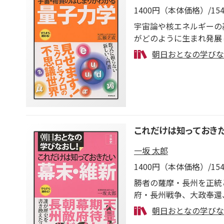
1400円（本体価格）/1
宇宙論や核エネルギーの
がどのように生まれ発展
寧に説明。
朝日おとなの学びな
これだけは知っておき
一坂 太郎
1400円（本体価格）/1
勝者の薩摩・長州を正統
府・長州戦争、大政奉還
を見極め変節し、権謀術
朝日おとなの学びな