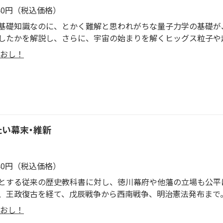
540円（税込価格）
基礎知識なのに、とかく難解と思われがちな量子力学の基礎が
したかを解説し、さらに、宇宙の始まりを解くヒッグス粒子や
おし！
たい幕末・維新
540円（税込価格）
とする従来の歴史教科書に対し、徳川幕府や他藩の立場も公平
、王政復古を経て、戊辰戦争から西南戦争、明治憲法発布まで
数を凝らして幕府を倒し、どうやって明治政府を樹立したかを
おし！