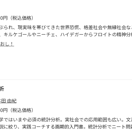
430円（税込価格）
ぶられ、現実味を帯びてきた世界恐慌、格差社会や無縁社会な
、キルケゴールやニーチェ、ハイデガーからフロイトの精神分
代の日本人への哲学からの「解答書」
おし！
析
本田 由紀
540円（税込価格）
ではいまや必須の統計分析。実社会での応用範囲も広い。文
説に絞り、実践コーチする画期的入門書。統計分析でニート問