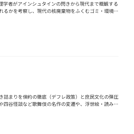
理学者がアインシュタインの閃きから現代まで概観する
れるかを考察し、現代の核廃棄物をふくむゴミ・環境、
き詰まりを倹約の徹底（デフレ政策）と庶民文化の弾圧
や四谷怪談など歌舞伎の名作の変遷や、浮世絵・読み本
する。