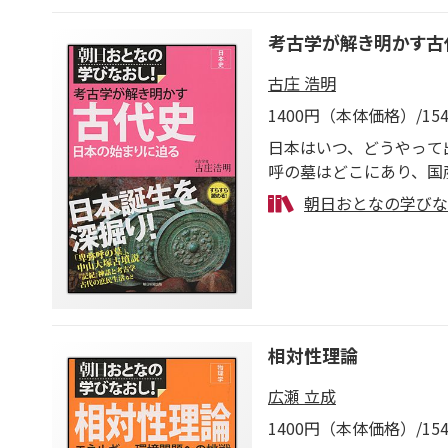
考古学が解き明かす古
古庄 浩明
1400円（本体価格）/1
日本はいつ、どうやって
呼の墓はどこにあり、国
古学と古代史に通じる著
朝日おとなの学びな
相対性理論
広瀬 立成
1400円（本体価格）/1