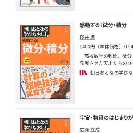
感動する！微分・積分
桜井 進
1400円（本体価格）/1
高校数学の難関、微分・
発展させた天才たちのひ
もおなじみ。
朝日おとなの学びな
宇宙・物質のはじまり
広瀬 立成