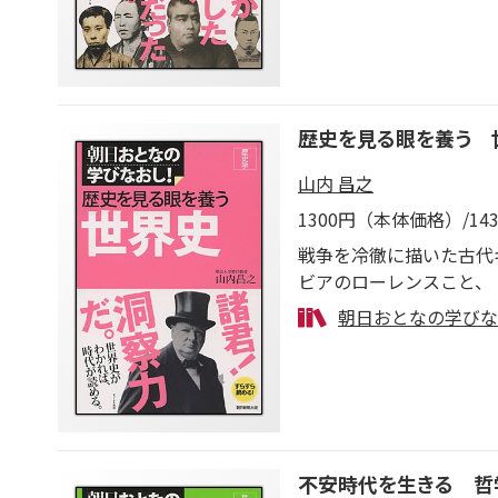
歴史を見る眼を養う 
山内 昌之
1300円（本体価格）/1
戦争を冷徹に描いた古代
ビアのローレンスこと、
生きるヒントを学ぶ。史
朝日おとなの学びな
不安時代を生きる 哲