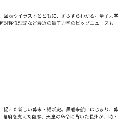
、図表やイラストとともに、すらすらわかる。量子力学
超対称性理論など最近の量子力学のビッグニュースも丁
に捉えた新しい幕末・維新史。黒船来航にはじまり、幕
。幕府を支えた薩摩、天皇の命令に背いた長州が、時流
史実をもとに鮮明に描く。