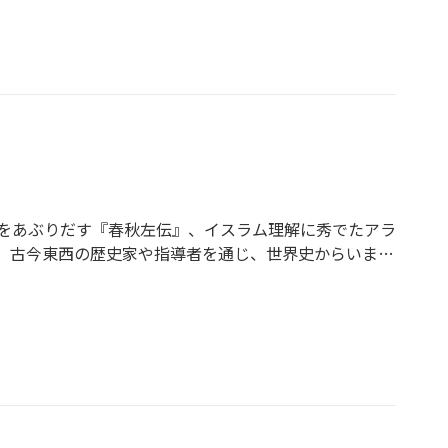
をあぶりだす『春秋左伝』、イスラム理解に秀でたアラ
、古今東西の歴史家や指導者を通じ、世界史からいまを
プの世界史」