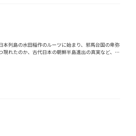
日本列島の水田稲作のルーツに始まり、邪馬台国の卑弥
つ現れたのか、古代日本の朝鮮半島進出の真実など、考