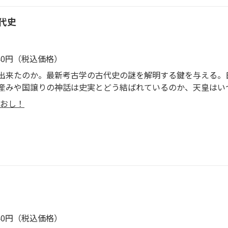
代史
540円（税込価格）
出来たのか。最新考古学の古代史の謎を解明する鍵を与える。
産みや国譲りの神話は史実とどう結ばれているのか、天皇はい
者が古代史のナゾに真摯に迫る。
おし！
540円（税込価格）