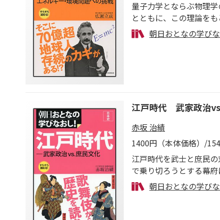
量子力学とならぶ物理学
とともに、この理論をも
原子力エネルギー問題解
朝日おとなの学びな
江戸時代 武家政治vs
赤坂 治績
1400円（本体価格）/1
江戸時代を武士と庶民の
で乗り切ろうとする幕府
に現われた歓楽街の繁栄
朝日おとなの学びな