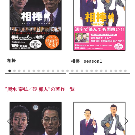
相棒
相棒 season１
“輿水 泰弘／碇 卯人”の著作一覧