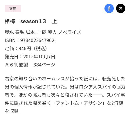
文庫
相棒 season１３ 上
輿水 泰弘 脚本 ／ 碇 卯人 ノベライズ
ISBN：9784022647962
定価：946円（税込）
発売日：2015年10月7日
Ａ６判並製 384ページ
右京の知り合いのホームレスが拾った紙には、転落死した
男の個人情報が記されていた。男はロシア人スパイの協力
者で、ほかの協力者も次々と殺されていた──。スパイ事
件に隠された闇を暴く「ファントム・アサシン」など7編
を収録。