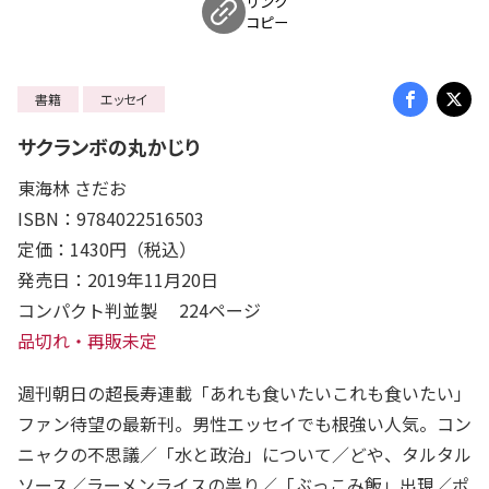
リンク
コピー
書籍
エッセイ
サクランボの丸かじり
東海林 さだお
ISBN：9784022516503
定価：1430円（税込）
発売日：2019年11月20日
コンパクト判並製 224ページ
品切れ・再販未定
週刊朝日の超長寿連載「あれも食いたいこれも食いたい」
ファン待望の最新刊。男性エッセイでも根強い人気。コン
ニャクの不思議／「水と政治」について／どや、タルタル
ソース／ラーメンライスの祟り／「ぶっこみ飯」出現／ポ