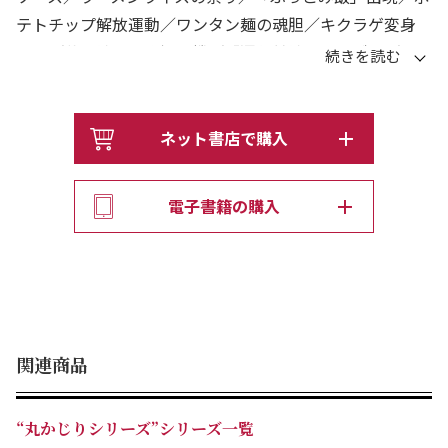
テトチップ解放運動／ワンタン麺の魂胆／キクラゲ変身
す？／夢の納豆かき混ぜ機／「濡れ甘納豆のナゾ」／スナ
ック菓子をボリボリ／人参「不可解」／味噌汁の具は何が
グー！か／東京オリンピックのオカーメ問題／わたしサク
ランボのファンです／ビールは泡あってこそ／焦げ目って
ネット書店で購入
いーな！／トコロテンは葛切りか／冷やし中華もカップで
／冷やせ！ あったか飯／口福は口幅にあり／日本の鰻重
電子書籍の購入
このままでいいのか／え？ サンマをいっぺんに二匹！？
／サンマ２匹同時食べの成果／「お通しはサービス」とは
限らない／つけ麺を哲学する／「松茸は今どうしてる？」
／果物の巨大化とライザップ／ギョーマイに至る病／コタ
センからカウポテへ／メロンパンの触りのとこ／機械仕
掛けのＴＫＧ／シメでシメる宴会／シオかタレでしおたれ
関連商品
る人々／ランチ新党ここに成立！／猫の舌は猫舌。全36
本収録。食への探求心はますます強まる一
“丸かじりシリーズ”シリーズ一覧
方・・・・・・。