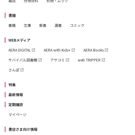
雑誌
分冊百科
別冊・ムック
書籍
書籍
文庫
新書
選書
コミック
WEBメディア
AERA DIGITAL
AERA with Kids+
AERA Books
サバイバル図書館
アサコミ
web TRIPPER
さんぽ
特集
最新情報
定期購読
マイページ
書店さま向け情報