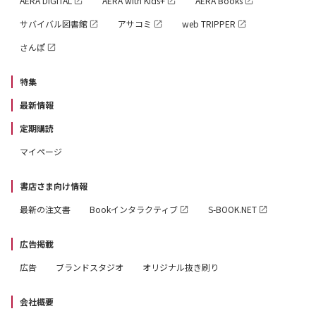
AERA DIGITAL
AERA with Kids+
AERA Books
サバイバル図書館
アサコミ
web TRIPPER
さんぽ
特集
最新情報
定期購読
マイページ
書店さま向け情報
最新の注文書
Bookインタラクティブ
S-BOOK.NET
広告掲載
広告
ブランドスタジオ
オリジナル抜き刷り
会社概要