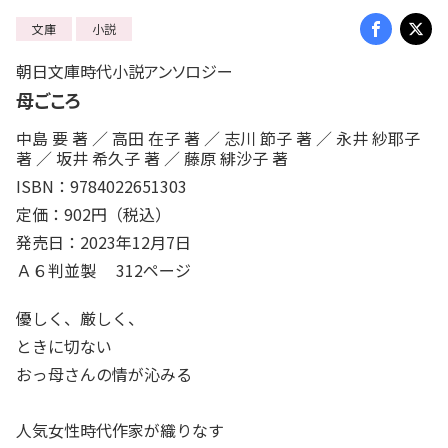
文庫
小説
朝日文庫時代小説アンソロジー
母ごころ
中島 要 著 ／ 高田 在子 著 ／ 志川 節子 著 ／ 永井 紗耶子
著 ／ 坂井 希久子 著 ／ 藤原 緋沙子 著
ISBN：9784022651303
定価：902円（税込）
発売日：2023年12月7日
Ａ６判並製 312ページ
優しく、厳しく、
ときに切ない
おっ母さんの情が沁みる
人気女性時代作家が織りなす