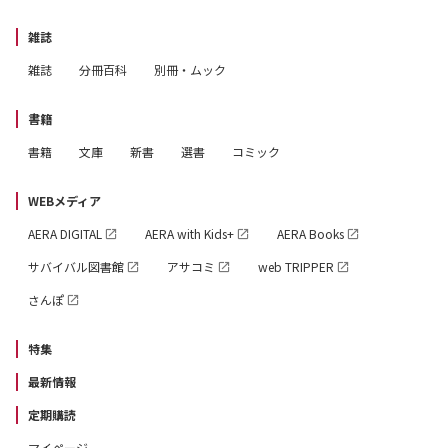
雑誌
雑誌
分冊百科
別冊・ムック
書籍
書籍
文庫
新書
選書
コミック
WEBメディア
AERA DIGITAL
AERA with Kids+
AERA Books
サバイバル図書館
アサコミ
web TRIPPER
さんぽ
特集
最新情報
定期購読
マイページ