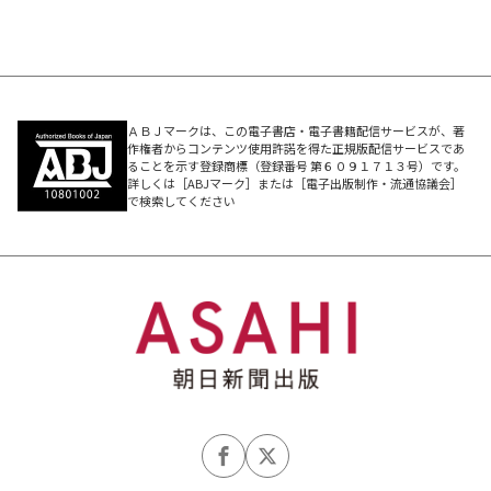
胸に秘めた思い
藤原緋沙子「鈴虫鳴く」
生さぬ仲の母子に訪れた
思いもよらぬ現実
ＡＢＪマークは、この電子書店・電子書籍配信サービスが、著
作権者からコンテンツ使用許諾を得た正規版配信サービスであ
ることを示す登録商標（登録番号 第６０９１７１３号）です。
詳しくは［ABJマーク］または［電子出版制作・流通協議会］
で検索してください