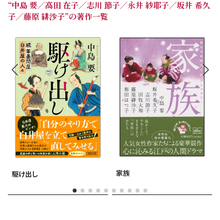
やりきれなさを抱える母
“中島 要／高田 在子／志川 節子／永井 紗耶子／坂井 希久
子／藤原 緋沙子”の著作一覧
高田在子「夢見草」
嫁入りを控えた娘の前に
現われたのは――
志川節子「つづら折り」
染めの型彫りを手がける
職人かたぎの母娘
永井紗耶子「母の顔」
若き絵師が、身重の妾の
亡き母の似絵を依頼されて
家族
駆け出し
坂井希久子「なんてん」
粋でおきゃんな辰巳芸者が