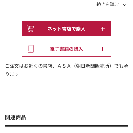
母子(ははこ)をめぐる人間模様
--------------------------
迷子を育ててきた女髪結のおまつ。
ネット書店で購入
13年経ったある日、思いもよらぬ知らせが……（「鈴虫
鳴く」）。
電子書籍の購入
亡き吾子の面影を胸にお座敷に上がる
辰巳芸者のぽん太に訪れた転機とは（「なんてん」）。
ご注文はお近くの書店、ＡＳＡ（朝日新聞販売所）でも承
母として、おなごとしての生き方を、
ります。
人気作家6人が書き下ろした
競作時代小説アンソロジー。
待望の書籍化！
--------------------------
関連商品
中島 要「誰のおかげで」
息子は嫁の言いなり、