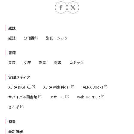
雑誌
雑誌
分冊百科
別冊・ムック
書籍
書籍
文庫
新書
選書
コミック
WEBメディア
AERA DIGITAL
AERA with Kids+
AERA Books
サバイバル図書館
アサコミ
web TRIPPER
さんぽ
特集
最新情報