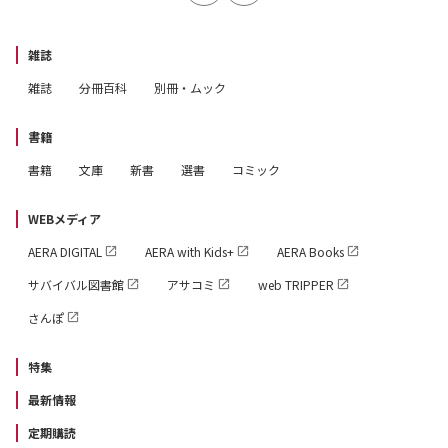
雑誌
雑誌
分冊百科
別冊・ムック
書籍
書籍
文庫
新書
選書
コミック
WEBメディア
AERA DIGITAL
AERA with Kids+
AERA Books
サバイバル図書館
アサコミ
web TRIPPER
さんぽ
特集
最新情報
定期購読