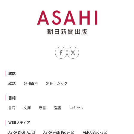
雑誌
雑誌
分冊百科
別冊・ムック
書籍
書籍
文庫
新書
選書
コミック
WEBメディア
AERA DIGITAL
AERA with Kids+
AERA Books