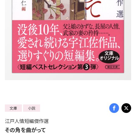
文庫
小説
江戸人情短編傑作選
その角を曲がって