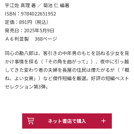
宇江佐 真理 著 ／ 菊池 仁 編著
ISBN：9784022651952
定価：891円（税込）
発売日：2025年5月9日
Ａ６判並製 368ページ
同心の勘八郎は、客引きの中年男のもとを訪ねる少女を見
かけ事情を探る（「その角を曲がって」）、夜中に引っ越
してきた変わり者の夫婦を長屋の住民は煙たがるが（「概
ね、よい女房」）など傑作短編を厳選。好評の短編ベスト
セレクション第3弾。
ネット書店で購入