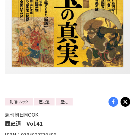
別冊・ムック
歴史道
歴史
週刊朝日MOOK
歴史道 Vol.41
ISBN：9784022779489