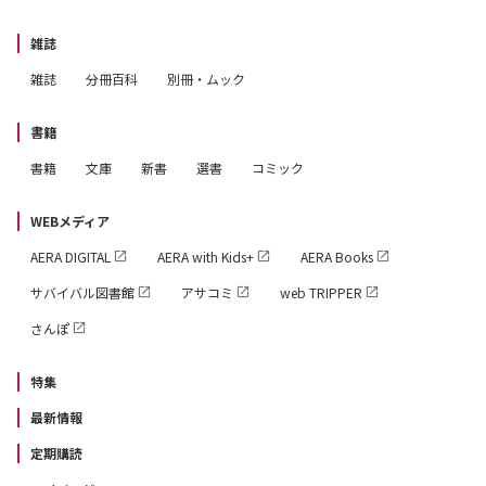
雑誌
雑誌
分冊百科
別冊・ムック
書籍
書籍
文庫
新書
選書
コミック
WEBメディア
AERA DIGITAL
AERA with Kids+
AERA Books
サバイバル図書館
アサコミ
web TRIPPER
さんぽ
特集
最新情報
定期購読