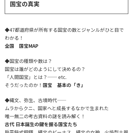
国宝の真実
◆
47都道府県が所有する国宝の数とジャンルがひと目で
わかる！
全国 国宝MAP
◆
国宝の種類や数は？
国宝は誰がどのようにして決めるの？
「人間国宝」とは？── etc.
そうだったのか！
国宝 基本の「き」
◆
縄文、弥生、古墳時代――
ムラからクニ、国家へと成長するなかで生まれた
唯一無二の考古資料の謎を読み解く！
古代 日本誕生の鍵を握る国宝たち
扁平鈕式銅鐸 縄文のビーナス 縄文の女神 火焔型土器