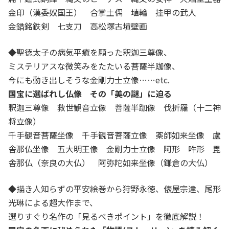
金印（漢委奴国王） 合掌土偶 埴輪 挂甲の武人
金錯銘鉄剣 七支刀 高松塚古墳壁画
◆
聖徳太子の病気平癒を願った釈迦三尊像、
ミステリアスな微笑みをたたいる菩薩半跏像、
今にも動き出しそうな金剛力士立像……etc.
国宝に選ばれし仏像 その「美の謎」に迫る
釈迦三尊像 救世観音立像 菩薩半跏像 伐折羅（十二神
将立像）
千手観音菩薩坐像 千手観音菩薩立像 薬師如来坐像 盧
舎那仏坐像 五大明王像 金剛力士立像 阿形 吽形 毘
舎那仏（奈良の大仏） 阿弥陀如来坐像（鎌倉の大仏）
◆
描き人知らずの平安絵巻から狩野永徳、俵屋宗達、尾形
光琳による超大作まで、
選りすぐり名作の「見るべきポイント」を徹底解説！