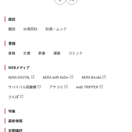
雑誌
雑誌
分冊百科
別冊・ムック
書籍
書籍
文庫
新書
選書
コミック
WEBメディア
AERA DIGITAL
AERA with Kids+
AERA Books
サバイバル図書館
アサコミ
web TRIPPER
さんぽ
特集
最新情報
定期購読