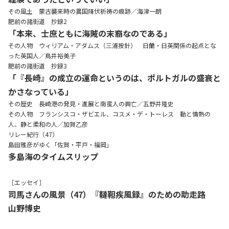
その風土 蒙古襲来時の異国降伏祈祷の痕跡／海津一朗
肥前の諸街道 抄録2
「本来、士庶ともに海賊の末裔なのである」
その人物 ウィリアム・アダムス（三浦按針） 日蘭・日英関係の起点とな
った英国人／鳥井裕美子
肥前の諸街道 抄録3
「『長崎』の成立の運命というのは、ポルトガルの盛衰と
かさなっている」
その歴史 長崎港の発見・進展と南蛮人の興亡／五野井隆史
その人物 フランシスコ・ザビエル、コスメ・デ・トーレス 動と情熱の
人、静と柔和の人／加賀乙彦
リレー紀行（47）
島田雅彦がゆく「佐賀・平戸・福岡」
多島海のタイムスリップ
［エッセイ］
司馬さんの風景（47）『韃靼疾風録』のための助走路
山野博史