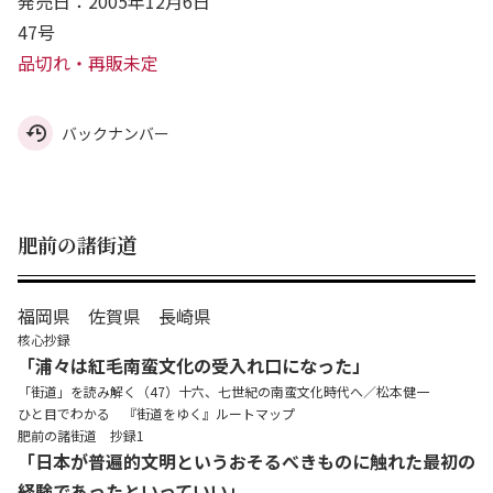
発売日：2005年12月6日
47号
品切れ・再販未定
バックナンバー
肥前の諸街道
福岡県 佐賀県 長崎県
核心抄録
「浦々は紅毛南蛮文化の受入れ口になった」
「街道」を読み解く（47）十六、七世紀の南蛮文化時代へ／松本健一
ひと目でわかる 『街道をゆく』ルートマップ
肥前の諸街道 抄録1
「日本が普遍的文明というおそるべきものに触れた最初の
経験であったといっていい」