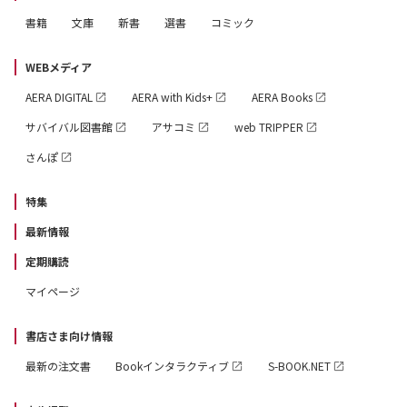
書籍
文庫
新書
選書
コミック
WEBメディア
AERA DIGITAL
AERA with Kids+
AERA Books
サバイバル図書館
アサコミ
web TRIPPER
さんぽ
特集
最新情報
定期購読
マイページ
書店さま向け情報
最新の注文書
Bookインタラクティブ
S-BOOK.NET