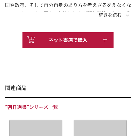
国や政府、そして自分自身のあり方を考えざるをえなくな
っている。一方中国も、急速に進んだ開放政策のなかで世
界との接点が広がり、国家と企業、個人との関係を見つめ
直さねばならない。そんな中国を内外から見つめる最新ル
ポルタージュ。
ネット書店で購入
関連商品
“朝日選書”シリーズ一覧