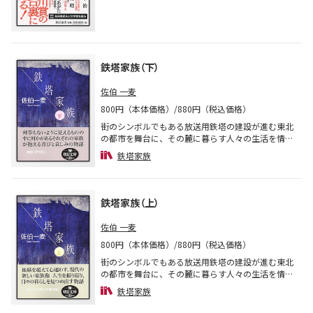
が、当時の選評を振り返りつつ、敬愛する名作たち
の魅力を語りつくす。芥川賞落選史にみる、もうひ
とつの文学史。
鉄塔家族（下）
佐伯 一麦
800円（本体価格）/880円（税込価格）
街のシンボルでもある放送用鉄塔の建設が進む東北
の都市を舞台に、その麓に暮らす人々の生活を情緒
豊かな筆致で、丁寧にたんたんと描く。小説家・斎
鉄塔家族
木と草木染作家・菜穂の夫婦を中心に、喫茶店のオ
ーナー夫妻、単身赴任のサラリーマン、一人暮らし
の老婦人など、それぞれの家族が抱える喜びや哀し
みを四季おりおりの草花や野鳥などに溶け込むよう
鉄塔家族（上）
に語っていく。2004年大佛次郎賞受賞作、待望の文
庫化。
佐伯 一麦
800円（本体価格）/880円（税込価格）
街のシンボルでもある放送用鉄塔の建設が進む東北
の都市を舞台に、その麓に暮らす人々の生活を情緒
豊かな筆致で、丁寧にたんたんと描く。小説家・斎
鉄塔家族
木と草木染作家・菜穂の夫婦を中心に、喫茶店のオ
ーナー夫妻、単身赴任のサラリーマン、一人暮らし