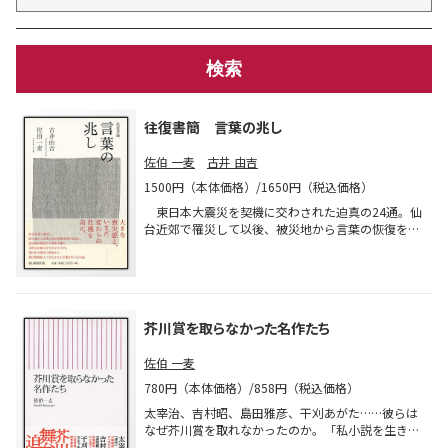
往復書簡 言葉の兆し
佐伯 一麦
古井 由吉
1500円（本体価格）/1650円（税込価格）
東日本大震災を契機に交わされた迫真の24通。仙
台近郊で罹災して以後、被災地から言葉の恢復を探
る佐伯と、震災後と戦後の風景を重ねつつも、そこ
に決定的な違いを見出し、歴史を遡るなかで言葉の
危機と可能性を問う古井。大きな喪失感のなかで、
いま文学が伝えるべき言葉とは？
芥川賞を取らなかった名作たち
佐伯 一麦
780円（本体価格）/858円（税込価格）
太宰治、吉村昭、島田雅彦、干刈あがた……彼らは
なぜ芥川賞を取れなかったのか。「私小説を生きる
作家」として、良質な文学を世に問い続ける著者