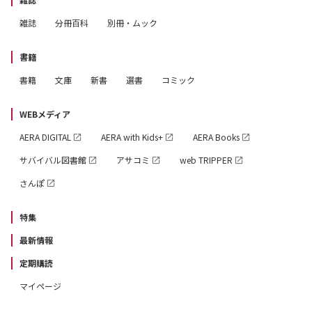
雑誌
分冊百科
別冊・ムック
書籍
書籍
文庫
新書
選書
コミック
WEBメディア
AERA DIGITAL
AERA with Kids+
AERA Books
サバイバル図書館
アサコミ
web TRIPPER
さんぽ
特集
最新情報
定期購読
マイページ