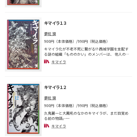
わす。著者渾身の大河シリーズ「キマイラ」待望の
最新刊！
キマイラ１３
夢枕 獏
900円（本体価格）/990円（税込価格）
キマイラ化が不老不死に繋がる――!? 西城学園を支配す
る謎の組織「もののかい」のメンバーは、 他人の血
を欲するトランシルヴァニア症候群の“D”に感染し
キマイラ
ていた。 森の中で彼らと闘ううち、久鬼麗一の肘が
相手の頬肉を喰らう。 そのことは、やがてルシフェ
ル教団の知るところとなる。 そして、物語は再び現
在へ―― 教団が織部深雪を拉致し、彼女と交換に 自身
の身柄を要求していることを知った大鳳吼は、 深雪
キマイラ１２
を救おうと決意するが・・・・・・。 著者渾身の大
河シリーズ、待望の最新刊！ 【目次】 序章 一章
夢枕 獏
獣比べ 二章 エイト 三章 久鬼の城 四章 邪眼師
900円（本体価格）/990円（税込価格）
五章 大妖怪 六章 大鳳吼 七章 九十九三蔵 転章
久鬼麗一と大鳳吼のなかのキマイラが、まだ目覚め
る前の物語――。
中学生の九十九三蔵は、円空寺で、真壁雲斎を訪ね
キマイラ
てきた久鬼麗一と初めて出会った。その後、西城学
園の入学式で再会した二人の間には、次第に友情が