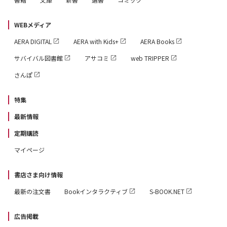
WEBメディア
AERA DIGITAL
AERA with Kids+
AERA Books
サバイバル図書館
アサコミ
web TRIPPER
さんぽ
特集
最新情報
定期購読
マイページ
書店さま向け情報
最新の注文書
Bookインタラクティブ
S-BOOK.NET
広告掲載