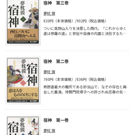
宿神 第三巻
夢枕 獏
820円（本体価格）/902円（税込価格）
ついに高野山入りを決意した西行。「これからゆく
道は修羅の道」と世俗や自身の内面と決別するた
め、新たな一歩を踏み出す。一方清盛は、朝廷内で
の権勢を高め、大いなる野望に近づいていく……。
著者会心の大河伝奇絵巻、動天の第三巻。
宿神 第二巻
夢枕 獏
760円（本体価格）/836円（税込価格）
熊野道最大の難所である妙法山で、なぞの存在と再
会した義清。待賢門院璋子への許されぬ恋慕の気持
ちに苦悩しながら、自分の中に潜む闇を悟る。そし
て、鳥羽上皇の御前で一首の歌を詠んだことをきっ
かけに、ついにある決意をする…
宿神 第一巻
夢枕 獏