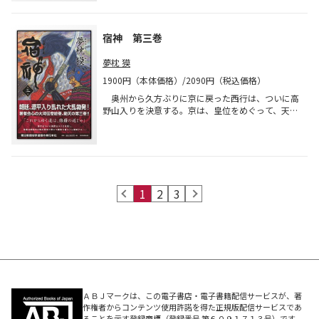
奇”の最高傑作、ついに完結！
宿神 第三巻
夢枕 獏
1900円（本体価格）/2090円（税込価格）
奥州から久方ぶりに京に戻った西行は、ついに高
野山入りを決意する。京は、皇位をめぐって、天皇
家、藤原氏、平氏、源氏入り乱れた大乱前夜を迎え
ていた！ 雄渾の大河伝奇絵巻にして夢枕“時代伝
奇”の最高傑作、ついに完結！
prev
1
2
3
next
ＡＢＪマークは、この電子書店・電子書籍配信サービスが、著
作権者からコンテンツ使用許諾を得た正規版配信サービスであ
ることを示す登録商標（登録番号 第６０９１７１３号）です。