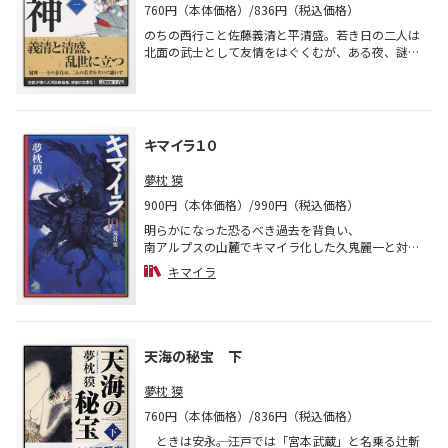
760円（本体価格）/836円（税込価格）
のちの西行こと佐藤義清と平清盛。若き日の二人は
北面の武士として友情をはぐくむが、ある夜、謎の
存在に窮地を救われた時からその運命が大きく狂い
始める。そして、義清は、鳥羽上皇の中宮、待賢門
院璋子に心を奪われるようになる……。巨匠が描く
大河伝記絵巻、待望の文庫化！
キマイラ１０
夢枕 獏
900円（本体価格）/990円（税込価格）
明らかになった恐るべき過去を背負い、
南アルプスの山麓でキマイラ化した久鬼麗一と対峙
する久鬼玄造と九十九三蔵。
キマイラ
それを見守る宇名月典善、菊地良二――。
そして、一敗地にまみれたあの龍王院弘の姿もあっ
た。
人か、獣か、それとも神か。
キマイラにおのれの運命を狂わされた男たちの執念
天海の秘宝 下
が渦巻く、驚天動地の第10巻！
夢枕 獏
760円（本体価格）/836円（税込価格）
ときは安永――。江戸では「宮本武蔵」と名乗る辻斬