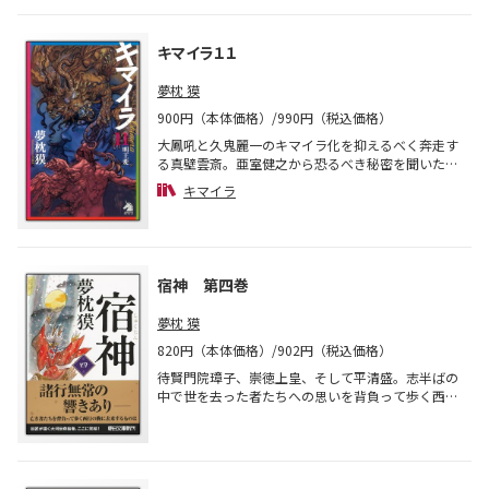
芽生えていく。その頃、西城学園は、「もののか
い」という空手部と関係があるらしいグループによ
って支配されていた。一年生の夏休み、箱根の別荘
キマイラ１１
で過ごしていた久鬼と九十九は、同じ場所で行われ
ていた空手部の常軌を逸した合宿を目撃する
夢枕 獏
が……。大河シリーズ「キマイラ」、待望のシリー
900円（本体価格）/990円（税込価格）
ズ最新刊！！
大鳳吼と久鬼麗一のキマイラ化を抑えるべく奔走す
る真壁雲斎。亜室健之から恐るべき秘密を聞いた雲
斎は、それを九十九三蔵に語り始める。
キマイラ
一方、フリードリッヒ・ボックに拉致された織部深
雪を助けるべく単身戦いを挑んだ菊地良二は、久鬼
にそっくりな謎の少年と対峙するが……。
筆者渾身の「大河伝奇小説」シリーズ最新刊！
宿神 第四巻
夢枕 獏
820円（本体価格）/902円（税込価格）
待賢門院璋子、崇徳上皇、そして平清盛。志半ばの
中で世を去った者たちへの思いを背負って歩く西
行。北面の武士を捨て、出家をしてまで追い求めた
「宿神」とはなんだったのか。彼の胸に去来するも
のは……。