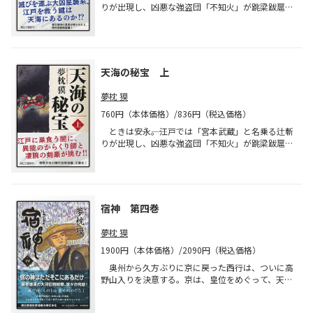
りが出現し、凶悪な強盗団「不知火」が跳梁跋扈し
ていた。からくり師・堀河吉右衛門は親友の剣豪・
病葉十三と怪事件の真相究明に立ち上がるが……。
奇想満載の伝奇時代小説。《解説・高橋敏夫》
天海の秘宝 上
夢枕 獏
760円（本体価格）/836円（税込価格）
ときは安永――。江戸では「宮本武蔵」と名乗る辻斬
りが出現し、凶悪な強盗団「不知火」が跳梁跋扈し
ていた。からくり師・堀河吉右衛門は親友の剣豪・
病葉十三と怪事件の真相究明に立ち上がるが……。
奇想満載の伝奇時代小説。《解説・高橋敏夫》
宿神 第四巻
夢枕 獏
1900円（本体価格）/2090円（税込価格）
奥州から久方ぶりに京に戻った西行は、ついに高
野山入りを決意する。京は、皇位をめぐって、天皇
家、藤原氏、平氏、源氏入り乱れた大乱前夜を迎え
ていた！ 雄渾の大河伝奇絵巻にして夢枕“時代伝