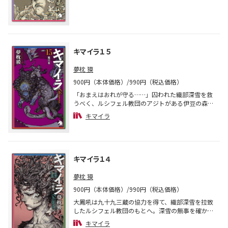
って、 生きてゆくための杖のような 作品となって
しまった。 ――夢枕獏 --------------------------------------------
----- 43年書き継いだ「生涯小説」、ついに完結――!? 九
十九三蔵は円空山で真壁雲斎と酒を飲んでいる。 思
い出されるのは大鳳吼、久鬼麗一のこと。 ふたりは
今、どこで何をしているのか。 忘れられぬまま日々
キマイラ１５
を過ごしてきた九十九に、 雲斎は「アメリカに行く
気はないか」と尋ねる。 一方、荒久の海岸であの濃
夢枕 獏
密な時間を思い返し、 火のように激しく涙する菊地
900円（本体価格）/990円（税込価格）
良二。 そして、未知の種族イゾラド――。 夢枕獏によ
って、 これからも書き継がれる名作「キマイラ」。
「おまえはおれが守る……」囚われた織部深雪を救
“最終話を先に書く”という前代未聞の試み。 著者自
うべく、ルシフェル教団のアジトがある伊豆の森を
身「これしかなかった」と語る、 長大なる物語の結
訪れた大鳳吼と九十九三蔵。闇に光が差したかに思
キマイラ
末とは？
われたが……息をのむ格闘シーンや雪道のカーチェ
イスなど、渾身の伝奇大河シリーズ「キマイラ」待
望の最新刊！
キマイラ１４
夢枕 獏
900円（本体価格）/990円（税込価格）
大鳳吼は九十九三蔵の協力を得て、織部深雪を拉致
したルシフェル教団のもとへ。深雪の無事を確かめ
るが、庭で番犬と化した菊地に出会う。一方、九十
キマイラ
九を追ってきた龍王院弘は、森で宿敵ボックに出く