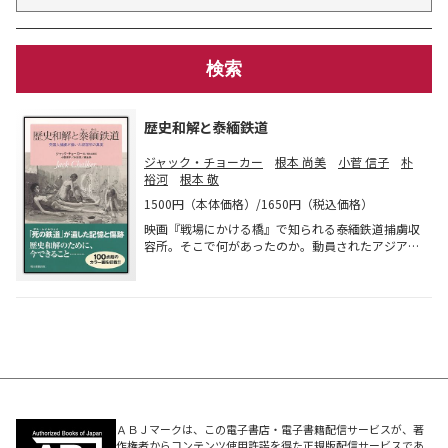
歴史和解と泰緬鉄道
ジャック・チョーカー
根本 尚美
小菅 信子
朴
裕河
根本 敬
1500円（本体価格）/1650円（税込価格）
映画『戦場にかける橋』で知られる泰緬鉄道捕虜収
容所。そこで何があったのか。動員されたアジアの
労働者を含め10万人以上が死んだ労働酷使と悲惨な
現場環境とそこで生存をかけた人間の意思が、捕虜
画家による100点超のカラー画と手記から鮮やかに
浮かび上がる。日英和解研究の小菅、日韓和解研究
の朴、ビルマ研究の根本による、アジアの視点から
考える鼎談も収録。
ＡＢＪマークは、この電子書店・電子書籍配信サービスが、著
作権者からコンテンツ使用許諾を得た正規版配信サービスであ