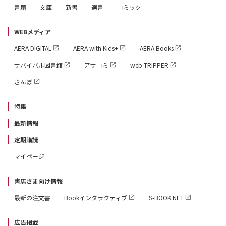
書籍
文庫
新書
選書
コミック
WEBメディア
AERA DIGITAL
AERA with Kids+
AERA Books
サバイバル図書館
アサコミ
web TRIPPER
さんぽ
特集
最新情報
定期購読
マイページ
書店さま向け情報
最新の注文書
Bookインタラクティブ
S-BOOK.NET
広告掲載